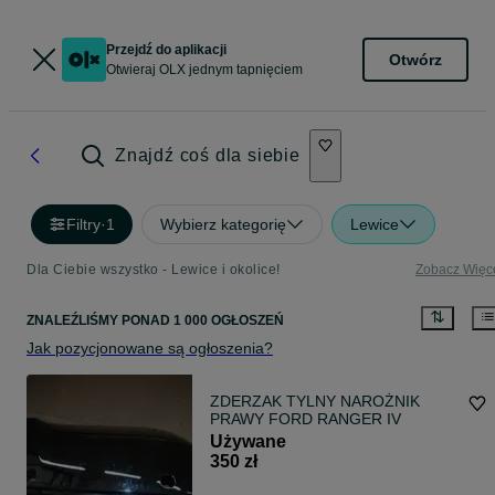
Przejdź do aplikacji
Otwórz
Otwieraj OLX jednym tapnięciem
Znajdź coś dla siebie
Filtry
·
1
Wybierz kategorię
Lewice
Dla Ciebie wszystko - Lewice i okolice!
Zobacz Więc
ZNALEŹLIŚMY
PONAD
1 000 OGŁOSZEŃ
Jak pozycjonowane są ogłoszenia?
ZDERZAK TYLNY NAROŻNIK
PRAWY FORD RANGER IV
Używane
350 zł