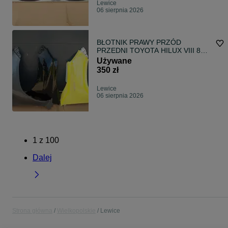
Lewice
06 sierpnia 2026
BŁOTNIK PRAWY PRZÓD
PRZEDNI TOYOTA HILUX VIII 8
15-
Używane
350 zł
Lewice
06 sierpnia 2026
1
z
100
Dalej
Strona główna
Wielkopolskie
Lewice