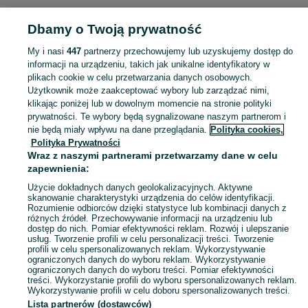
KATEGORIA
Dbamy o Twoją prywatność
Popularne wyszukiwania
My i nasi
447
partnerzy przechowujemy lub uzyskujemy dostęp do
zbieranie śliwek
informacji na urządzeniu, takich jak unikalne identyfikatory w
plikach cookie w celu przetwarzania danych osobowych.
Użytkownik może zaakceptować wybory lub zarządzać nimi,
Skorzystaj z największego serwisu ogłoszeniowego - Lewice i okolice! Kupuj to, czego pragniesz i sprzedawaj to, czego już nie potrzebujesz!
Zobacz Więc
klikając poniżej lub w dowolnym momencie na stronie polityki
prywatności. Te wybory będą sygnalizowane naszym partnerom i
nie będą miały wpływu na dane przeglądania.
Polityka cookies,
Mapa kategorii
Polityka Prywatności
Mapa miejscowości
Wraz z naszymi partnerami przetwarzamy dane w celu
zapewnienia:
Mapa ministron
Użycie dokładnych danych geolokalizacyjnych. Aktywne
Popularne wyszukiwania
skanowanie charakterystyki urządzenia do celów identyfikacji.
Rozumienie odbiorców dzięki statystyce lub kombinacji danych z
różnych źródeł. Przechowywanie informacji na urządzeniu lub
dostęp do nich. Pomiar efektywności reklam. Rozwój i ulepszanie
usług. Tworzenie profili w celu personalizacji treści. Tworzenie
profili w celu spersonalizowanych reklam. Wykorzystywanie
ograniczonych danych do wyboru reklam. Wykorzystywanie
ograniczonych danych do wyboru treści. Pomiar efektywności
treści. Wykorzystanie profili do wyboru spersonalizowanych reklam.
Wykorzystywanie profili w celu doboru spersonalizowanych treści.
Lista partnerów (dostawców)