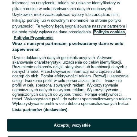
informacji na urządzeniu, takich jak unikalne identyfikatory w
KATEGORIA
plikach cookie w celu przetwarzania danych osobowych.
Użytkownik może zaakceptować wybory lub zarządzać nimi,
klikając poniżej lub w dowolnym momencie na stronie polityki
Skorzystaj z największego serwisu ogłoszeniowego - Lenartowo i okolice! Kupuj to, czego pragniesz i sprzedawaj to, czego już nie potrzebujesz!
Zobacz Więc
prywatności. Te wybory będą sygnalizowane naszym partnerom i
nie będą miały wpływu na dane przeglądania.
Polityka cookies,
Mapa kategorii
Polityka Prywatności
Mapa miejscowości
Wraz z naszymi partnerami przetwarzamy dane w celu
zapewnienia:
Mapa ministron
Użycie dokładnych danych geolokalizacyjnych. Aktywne
Popularne wyszukiwania
skanowanie charakterystyki urządzenia do celów identyfikacji.
Rozumienie odbiorców dzięki statystyce lub kombinacji danych z
różnych źródeł. Przechowywanie informacji na urządzeniu lub
dostęp do nich. Pomiar efektywności reklam. Rozwój i ulepszanie
usług. Tworzenie profili w celu personalizacji treści. Tworzenie
profili w celu spersonalizowanych reklam. Wykorzystywanie
ograniczonych danych do wyboru reklam. Wykorzystywanie
ograniczonych danych do wyboru treści. Pomiar efektywności
treści. Wykorzystanie profili do wyboru spersonalizowanych reklam.
Wykorzystywanie profili w celu doboru spersonalizowanych treści.
Lista partnerów (dostawców)
Akceptuj wszystkie