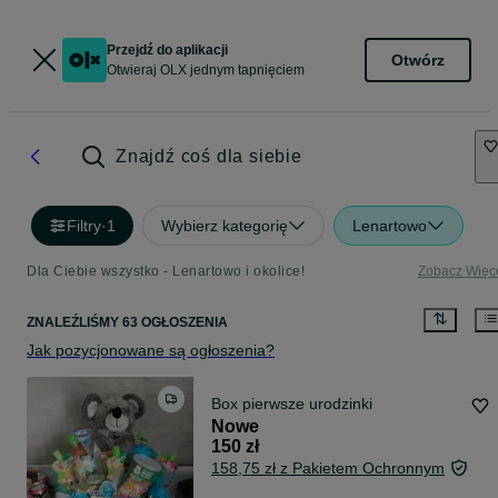
Przejdź do aplikacji
Otwórz
Otwieraj OLX jednym tapnięciem
Znajdź coś dla siebie
Filtry
·
1
Wybierz kategorię
Lenartowo
Dla Ciebie wszystko - Lenartowo i okolice!
Zobacz Więc
ZNALEŹLIŚMY 63 OGŁOSZENIA
Jak pozycjonowane są ogłoszenia?
Box pierwsze urodzinki
Nowe
150 zł
158,75 zł z Pakietem Ochronnym