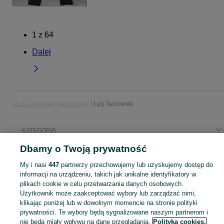
1
z
64
Dalej
Strona główna
Małopolskie
Łęg Tarnowski
KATEGORIA
Dbamy o Twoją prywatność
Popularne wyszukiwania
My i nasi
447
partnerzy przechowujemy lub uzyskujemy dostęp do
wyandotte
tasima do zgrzewania ogniw
f 900 r
z900
informacji na urządzeniu, takich jak unikalne identyfikatory w
plikach cookie w celu przetwarzania danych osobowych.
Użytkownik może zaakceptować wybory lub zarządzać nimi,
Skorzystaj z największego serwisu ogłoszeniowego - Łęg Tarnowski i okolice! Kupuj to, czego pragniesz i sprzedawaj to, czego już nie potrzebujesz!
Zobacz Więc
klikając poniżej lub w dowolnym momencie na stronie polityki
prywatności. Te wybory będą sygnalizowane naszym partnerom i
Mapa kategorii
nie będą miały wpływu na dane przeglądania.
Polityka cookies,