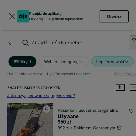
Przejdź do aplikacji
Otwórz
Otwieraj OLX jednym tapnięciem
Znajdź coś dla siebie
Filtry
·
1
Wybierz kategorię
Łęg Tarnowski
Dla Ciebie wszystko - Łęg Tarnowski i okolice!
Zobacz Więc
ZNALEŹLIŚMY 635 OGŁOSZEŃ
Jak pozycjonowane są ogłoszenia?
Kosiarka Husqvarna oryginalna
Używane
950 zł
992 zł z Pakietem Ochronnym