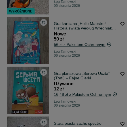
Łęg Tarnowski
05 sierpnia 2026
WYRÓŻNIONE
Gra karciana „Hello Maestro!
Historia świata według Wredniaka”
nowa
Nowe
50 zł
56 zł z Pakietem Ochronnym
Łęg Tarnowski
06 sierpnia 2026
Gra planszowa „Serowa Uczta”
(Trefl) – Fajne Gierki
Używane
12 zł
16,48 zł z Pakietem Ochronnym
Łęg Tarnowski
06 sierpnia 2026
Stara piasta sachs spectro