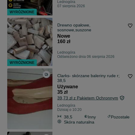
Lednogóra
07 sierpnia 2026
WYRÓŻNIONE
Drewno opałowe,
sosnowe,suszone
Nowe
160 zł
Lednogóra
Odświeżono dnia 06 sierpnia 2026
WYRÓŻNIONE
Clarks- skórzane baleriny rude r;
38,5
Używane
35 zł
39,73 zł z Pakietem Ochronnym
Lednogóra
Dzisiaj o 10:20
38,5
Inny
Pozostałe
Skóra naturalna