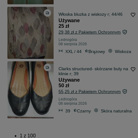
Włoska bluzka z wiskozy r; 44/46
Używane
25 zł
29,38 zł z Pakietem Ochronnym
Lednogóra
08 sierpnia 2026
XXL / 44
Brązowy
Wiskoza
Clarks structured- skórzane buty na
klinie r; 39
Używane
50 zł
55,25 zł z Pakietem Ochronnym
Lednogóra
08 sierpnia 2026
39
Czarny
Skóra naturalna
1
z
100