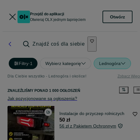
Przejdź do aplikacji
Otwórz
Otwieraj OLX jednym tapnięciem
Znajdź coś dla siebie
Filtry
·
1
Wybierz kategorię
Lednogóra
Dla Ciebie wszystko - Lednogóra i okolice!
Zobacz Więc
ZNALEŹLIŚMY
PONAD
1 000 OGŁOSZEŃ
Jak pozycjonowane są ogłoszenia?
Instalacje do przyczep rolniczych
50 zł
56 zł z Pakietem Ochronnym