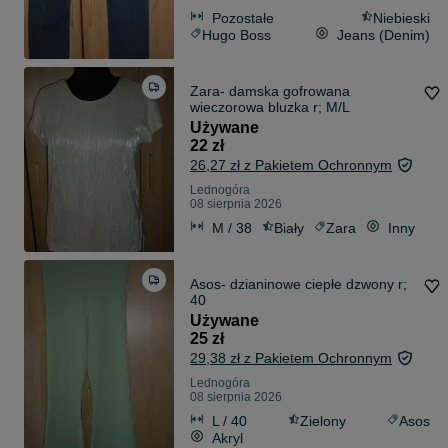
Pozostałe
Niebieski
Hugo Boss
Jeans (Denim)
Zara- damska gofrowana
wieczorowa bluzka r; M/L
Używane
22 zł
26,27 zł z Pakietem Ochronnym
Lednogóra
08 sierpnia 2026
M / 38
Biały
Zara
Inny
Asos- dzianinowe ciepłe dzwony r;
40
Używane
25 zł
29,38 zł z Pakietem Ochronnym
Lednogóra
08 sierpnia 2026
L / 40
Zielony
Asos
Akryl