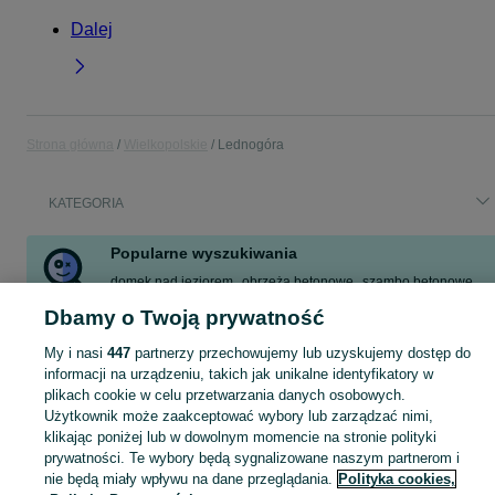
Dalej
Strona główna
Wielkopolskie
Lednogóra
KATEGORIA
Popularne wyszukiwania
domek nad jeziorem
obrzeża betonowe
szambo betonowe
vr oculus quest 2
ogórki
okno balkonowe
Dbamy o Twoją prywatność
diagnosta samochodowy
My i nasi
447
partnerzy przechowujemy lub uzyskujemy dostęp do
informacji na urządzeniu, takich jak unikalne identyfikatory w
plikach cookie w celu przetwarzania danych osobowych.
Skorzystaj z największego serwisu ogłoszeniowego - Lednogóra i okolice! Kupuj to, czego pragniesz i sprzedawaj to, czego już nie potrzebujesz!
Zobacz Więc
Użytkownik może zaakceptować wybory lub zarządzać nimi,
klikając poniżej lub w dowolnym momencie na stronie polityki
Mapa kategorii
prywatności. Te wybory będą sygnalizowane naszym partnerom i
Mapa miejscowości
nie będą miały wpływu na dane przeglądania.
Polityka cookies,