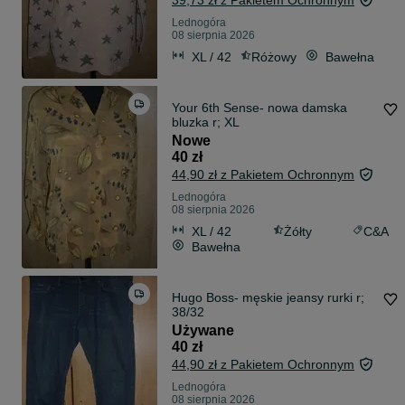
39,73 zł z Pakietem Ochronnym
Lednogóra
08 sierpnia 2026
XL / 42
Różowy
Bawełna
Your 6th Sense- nowa damska
bluzka r; XL
Nowe
40 zł
44,90 zł z Pakietem Ochronnym
Lednogóra
08 sierpnia 2026
XL / 42
Żółty
C&A
Bawełna
Hugo Boss- męskie jeansy rurki r;
38/32
Używane
40 zł
44,90 zł z Pakietem Ochronnym
Lednogóra
08 sierpnia 2026