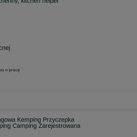
chenny, kitchen helper
cnej
a o pracę
ngowa Kemping Przyczepka
ing Camping Zarejestrowana