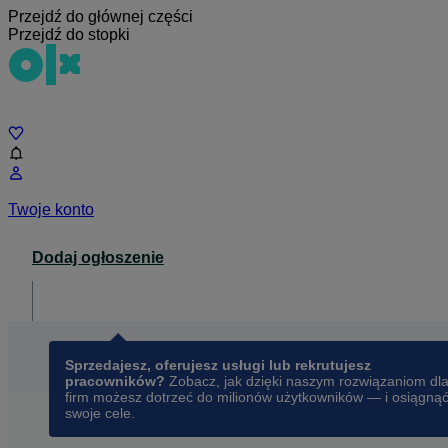
Przejdź do głównej części
Przejdź do stopki
Czat
Twoje konto
Dodaj ogłoszenie
Dla biznesu
opens in a new tab
Sprzedajesz, oferujesz usługi lub rekrutujesz
pracowników?
Zobacz, jak dzięki naszym rozwiązaniom dl
firm możesz dotrzeć do milionów użytkowników — i osiągną
swoje cele.