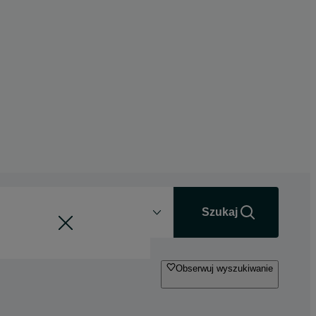
Odległość
+0 km
Szukaj
Obserwuj wyszukiwanie