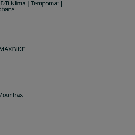
CDTi Klima | Tempomat |
dbana
 MAXBIKE
Mountrax