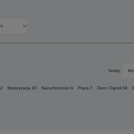
Sortuj:
Wyb
2
Motoryzacja
10
Nieruchomości
4
Praca
7
Dom i Ogród
54