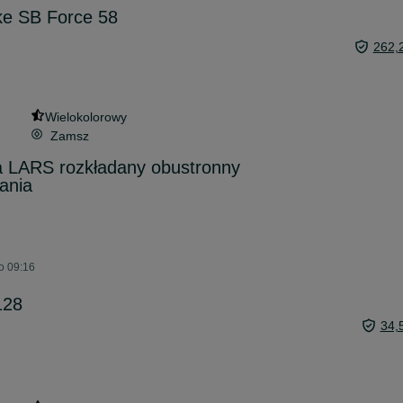
ke SB Force 58
262,
Wielokolorowy
Zamsz
 LARS rozkładany obustronny
ania
o 09:16
128
34,