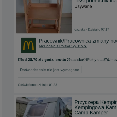
Tissi pomocnik ku
Używane
Łaziska - Dzisiaj o 07:17
Pracownik/Pracownica zmiany no
McDonald's Polska Sp. z o.o.
od 28,70 zł / godz. brutto
Łaziska
Pełny etat
Umow
Doświadczenie nie jest wymagane
Odświeżono dzisiaj o 01:33
Przyczepa Kempi
Kempingowa Kamp
Camp Kamper