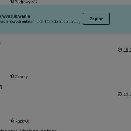
Pudrowy róż
to wyszukiwanie
Zapisz
ać o nowych ogłoszeniach, które do niego pasują.
6
19,
Czarny
0
13,
Różowy