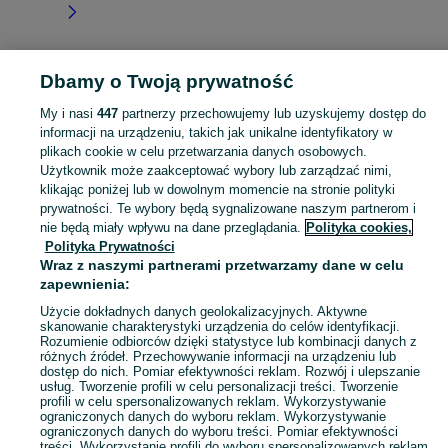
Dbamy o Twoją prywatność
Strona główna
Kujawsko-pomorskie
Ławy
My i nasi
447
partnerzy przechowujemy lub uzyskujemy dostęp do
informacji na urządzeniu, takich jak unikalne identyfikatory w
KATEGORIA
plikach cookie w celu przetwarzania danych osobowych.
Użytkownik może zaakceptować wybory lub zarządzać nimi,
Skorzystaj z największego serwisu ogłoszeniowego - Ławy i okolice! Kupuj to, czego pragniesz i sprzedawaj to, czego już nie potrzebujesz!
Zobacz Więc
klikając poniżej lub w dowolnym momencie na stronie polityki
prywatności. Te wybory będą sygnalizowane naszym partnerom i
nie będą miały wpływu na dane przeglądania.
Polityka cookies,
Mapa kategorii
Polityka Prywatności
Mapa miejscowości
Wraz z naszymi partnerami przetwarzamy dane w celu
zapewnienia:
Mapa ministron
Popularne wyszukiwania
Użycie dokładnych danych geolokalizacyjnych. Aktywne
skanowanie charakterystyki urządzenia do celów identyfikacji.
Rozumienie odbiorców dzięki statystyce lub kombinacji danych z
różnych źródeł. Przechowywanie informacji na urządzeniu lub
dostęp do nich. Pomiar efektywności reklam. Rozwój i ulepszanie
usług. Tworzenie profili w celu personalizacji treści. Tworzenie
profili w celu spersonalizowanych reklam. Wykorzystywanie
ograniczonych danych do wyboru reklam. Wykorzystywanie
ograniczonych danych do wyboru treści. Pomiar efektywności
treści. Wykorzystanie profili do wyboru spersonalizowanych reklam.