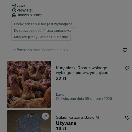
Ławy
Pełny etat
Umowa o pracę
Doświadczenie nie jest wymagane
Dyspozycyjność: Praca zmianowa
Miejsce pracy: W siedzibie firmy
Odświeżono dnia 06 sierpnia 2026
Kury nioski Rosa z wolnego
wybiegu z pierwszym jajkiem.
Dowóz Gratis.
32 zł
Ławy
Odświeżono dnia 05 sierpnia 2026
Sukienka Zara Basic M
Używane
10 zł