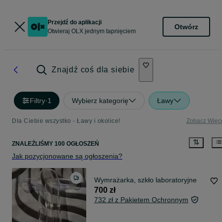
Przejdź do aplikacji
Otwórz
Otwieraj OLX jednym tapnięciem
Znajdź coś dla siebie
Filtry
·
1
Wybierz kategorię
Ławy
Dla Ciebie wszystko - Ławy i okolice!
Zobacz Więc
ZNALEŹLIŚMY 100 OGŁOSZEŃ
Jak pozycjonowane są ogłoszenia?
Wymrażarka, szkło laboratoryjne
700 zł
732 zł z Pakietem Ochronnym