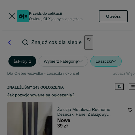
Przejdź do aplikacji
Otwórz
Otwieraj OLX jednym tapnięciem
Znajdź coś dla siebie
Filtry
·
1
Wybierz kategorię
Laszczki
Dla Ciebie wszystko - Laszczki i okolice!
Zobacz Więc
ZNALEŹLIŚMY 143 OGŁOSZENIA
Jak pozycjonowane są ogłoszenia?
Żaluzja Metalowa Ruchome
Deseczki Panel Żaluzjowy
Aluminiowy do Żaluzji Shutters
Nowe
Altana Pergola Antracyt Szary
39 zł
RAL7016 120-150 CM - 2 Gatunek
PROMOCJA