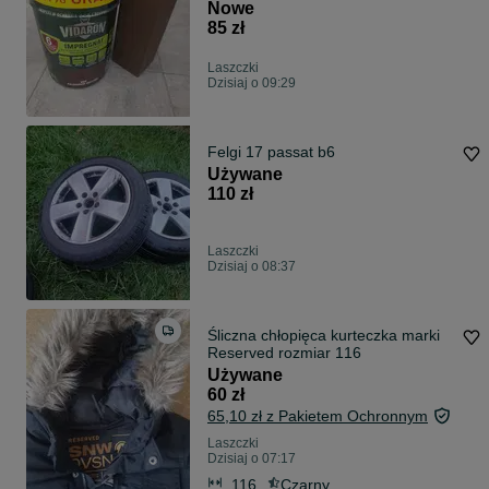
Indyjski V09 NOWY
Nowe
85 zł
Laszczki
Dzisiaj o 09:29
Felgi 17 passat b6
Używane
110 zł
Laszczki
Dzisiaj o 08:37
Śliczna chłopięca kurteczka marki
Reserved rozmiar 116
Używane
60 zł
65,10 zł z Pakietem Ochronnym
Laszczki
Dzisiaj o 07:17
116
Czarny