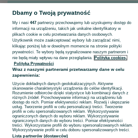
Popularne wyszukiwania
Dbamy o Twoją prywatność
klej do siatki
stolik kawowy
maliny polonez
klej do styropianu
maliny
My i nasi
447
partnerzy przechowujemy lub uzyskujemy dostęp do
informacji na urządzeniu, takich jak unikalne identyfikatory w
plikach cookie w celu przetwarzania danych osobowych.
Skorzystaj z największego serwisu ogłoszeniowego - Laszczki i okolice! Kupuj to, czego pragniesz i sprzedawaj to, czego już nie potrzebujesz!
Zobacz Więc
Użytkownik może zaakceptować wybory lub zarządzać nimi,
klikając poniżej lub w dowolnym momencie na stronie polityki
prywatności. Te wybory będą sygnalizowane naszym partnerom i
Mapa kategorii
nie będą miały wpływu na dane przeglądania.
Polityka cookies,
Mapa miejscowości
Polityka Prywatności
Mapa ministron
Wraz z naszymi partnerami przetwarzamy dane w celu
zapewnienia:
Popularne wyszukiwania
Użycie dokładnych danych geolokalizacyjnych. Aktywne
skanowanie charakterystyki urządzenia do celów identyfikacji.
Rozumienie odbiorców dzięki statystyce lub kombinacji danych z
różnych źródeł. Przechowywanie informacji na urządzeniu lub
dostęp do nich. Pomiar efektywności reklam. Rozwój i ulepszanie
usług. Tworzenie profili w celu personalizacji treści. Tworzenie
profili w celu spersonalizowanych reklam. Wykorzystywanie
ograniczonych danych do wyboru reklam. Wykorzystywanie
ograniczonych danych do wyboru treści. Pomiar efektywności
treści. Wykorzystanie profili do wyboru spersonalizowanych reklam.
Wykorzystywanie profili w celu doboru spersonalizowanych treści.
Lista partnerów (dostawców)