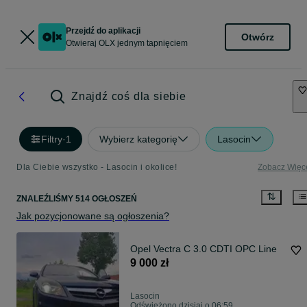
Przejdź do aplikacji
Otwórz
Otwieraj OLX jednym tapnięciem
Znajdź coś dla siebie
Filtry
·
1
Wybierz kategorię
Lasocin
Dla Ciebie wszystko - Lasocin i okolice!
Zobacz Więc
ZNALEŹLIŚMY 514 OGŁOSZEŃ
Jak pozycjonowane są ogłoszenia?
Opel Vectra C 3.0 CDTI OPC Line
9 000 zł
Lasocin
Odświeżono dzisiaj o 06:59