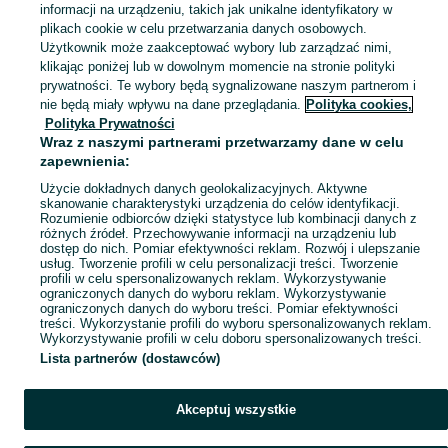
informacji na urządzeniu, takich jak unikalne identyfikatory w
KATEGORIA
plikach cookie w celu przetwarzania danych osobowych.
Użytkownik może zaakceptować wybory lub zarządzać nimi,
klikając poniżej lub w dowolnym momencie na stronie polityki
Skorzystaj z największego serwisu ogłoszeniowego - Lasocin i okolice! Kupuj to, czego pragniesz i sprzedawaj to, czego już nie potrzebujesz!
Zobacz Więc
prywatności. Te wybory będą sygnalizowane naszym partnerom i
nie będą miały wpływu na dane przeglądania.
Polityka cookies,
Mapa kategorii
Polityka Prywatności
Mapa miejscowości
Wraz z naszymi partnerami przetwarzamy dane w celu
zapewnienia:
Mapa ministron
Użycie dokładnych danych geolokalizacyjnych. Aktywne
Popularne wyszukiwania
skanowanie charakterystyki urządzenia do celów identyfikacji.
Rozumienie odbiorców dzięki statystyce lub kombinacji danych z
różnych źródeł. Przechowywanie informacji na urządzeniu lub
dostęp do nich. Pomiar efektywności reklam. Rozwój i ulepszanie
usług. Tworzenie profili w celu personalizacji treści. Tworzenie
profili w celu spersonalizowanych reklam. Wykorzystywanie
ograniczonych danych do wyboru reklam. Wykorzystywanie
ograniczonych danych do wyboru treści. Pomiar efektywności
treści. Wykorzystanie profili do wyboru spersonalizowanych reklam.
Wykorzystywanie profili w celu doboru spersonalizowanych treści.
Lista partnerów (dostawców)
Akceptuj wszystkie