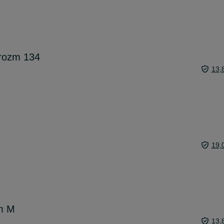
 rozm 134
13,
19,
m M
13,