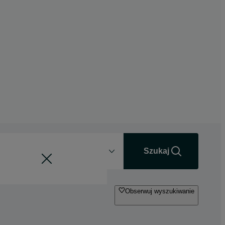
Odległość
+0 km
Szukaj
Obserwuj wyszukiwanie