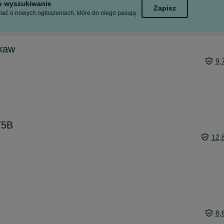
to wyszukiwanie
Zapisz
ać o nowych ogłoszeniach, które do niego pasują.
ękaw
9,
75B
12,
8,