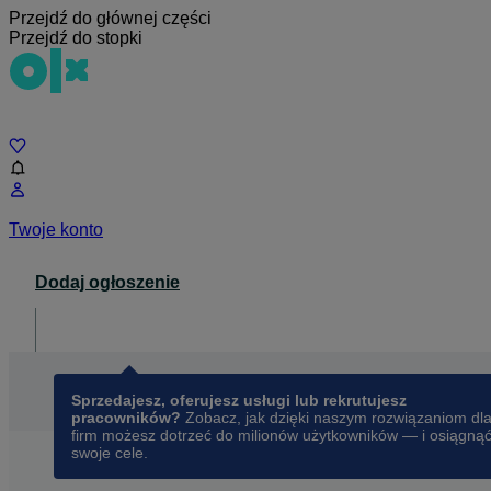
Przejdź do głównej części
Przejdź do stopki
Czat
Twoje konto
Dodaj ogłoszenie
Dla biznesu
opens in a new tab
Sprzedajesz, oferujesz usługi lub rekrutujesz
pracowników?
Zobacz, jak dzięki naszym rozwiązaniom dl
firm możesz dotrzeć do milionów użytkowników — i osiągną
swoje cele.