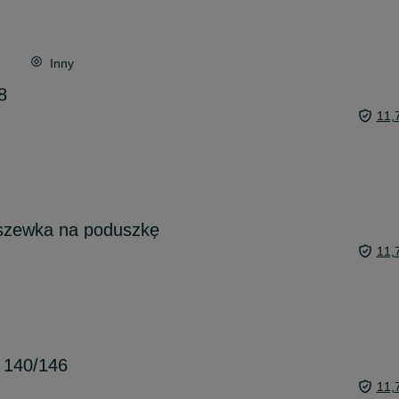
Inny
8
11,
oszewka na poduszkę
11,
 140/146
11,