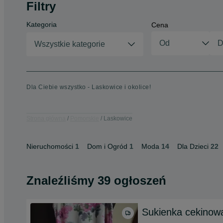
Filtry
Kategoria
Cena
Wszystkie kategorie
Dla Ciebie wszystko - Laskowice i okolice!
Strona główna
Pomorskie
Laskowice
Nieruchomości
1
Dom i Ogród
1
Moda
14
Dla Dzieci
22
Znaleźliśmy 39 ogłoszeń
Sukienka cekinow