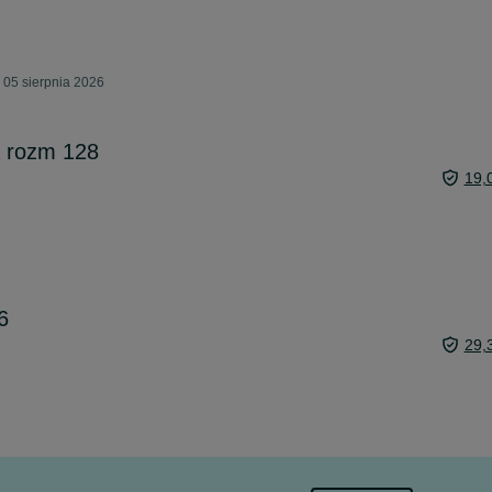
 05 sierpnia 2026
 rozm 128
19,
6
29,