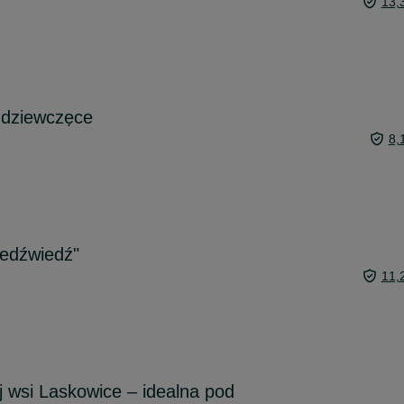
13,
 dziewczęce
8,
iedźwiedź"
11,
j wsi Laskowice – idealna pod