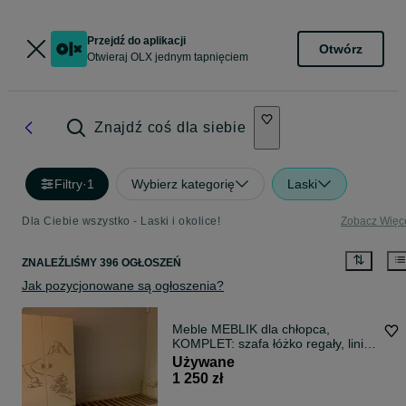
Przejdź do aplikacji
Otwórz
Otwieraj OLX jednym tapnięciem
Znajdź coś dla siebie
Filtry
·
1
Wybierz kategorię
Laski
Dla Ciebie wszystko - Laski i okolice!
Zobacz Więc
ZNALEŹLIŚMY 396 OGŁOSZEŃ
Jak pozycjonowane są ogłoszenia?
Meble MEBLIK dla chłopca,
KOMPLET: szafa łóżko regały, linia
Dakar: auto motor quad, stan bdb!
Używane
Warszawa +3km
1 250 zł