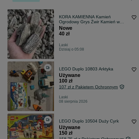
KORA KAMIENNA Kamień
Ogrodowy Grys Żwir Kamień w
Workach Opaska
Nowe
40 zł
Laski
Dzisiaj o 05:08
LEGO Duplo 10803 Arktyka
Używane
100 zł
107 zł z Pakietem Ochronnym
Laski
08 sierpnia 2026
LEGO Duplo 10504 Duży Cyrk
Używane
150 zł