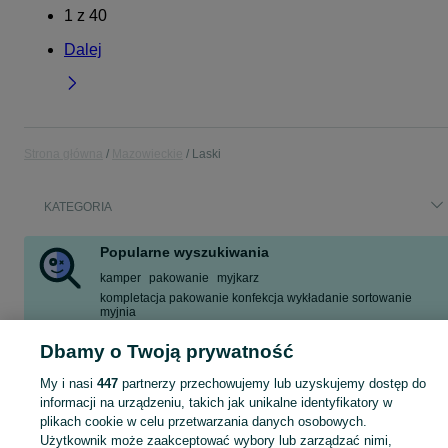
1
z
40
Dalej
Strona główna
Mazowieckie
Laski
KATEGORIA
Popularne wyszukiwania
kamper
pakowanie
myjkarz
kompletacja pakowanie konfekcja wykładanie sortowanie
myjnia
kamper z prysznicem
działka
myjnia
ooni koda
Dbamy o Twoją prywatność
Zobacz Więcej
My i nasi
447
partnerzy przechowujemy lub uzyskujemy dostęp do
informacji na urządzeniu, takich jak unikalne identyfikatory w
Skorzystaj z największego serwisu ogłoszeniowego - Laski i okolice! Kupuj to, czego pragniesz i sprzedawaj to, czego już nie potrzebujesz!
Zobacz Więc
plikach cookie w celu przetwarzania danych osobowych.
Użytkownik może zaakceptować wybory lub zarządzać nimi,