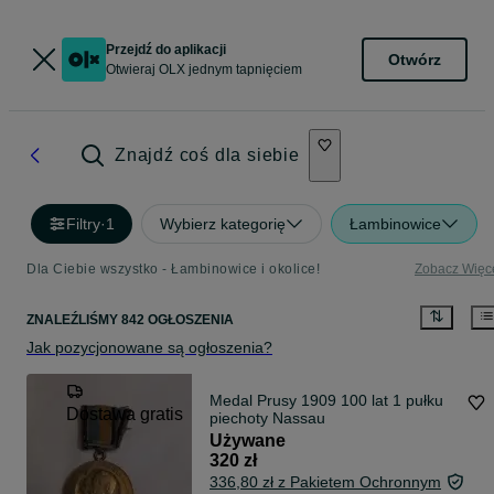
Przejdź do aplikacji
Otwórz
Otwieraj OLX jednym tapnięciem
Znajdź coś dla siebie
Filtry
·
1
Wybierz kategorię
Łambinowice
Dla Ciebie wszystko - Łambinowice i okolice!
Zobacz Więc
ZNALEŹLIŚMY 842 OGŁOSZENIA
Jak pozycjonowane są ogłoszenia?
Medal Prusy 1909 100 lat 1 pułku
Dostawa gratis
piechoty Nassau
Używane
320 zł
336,80 zł z Pakietem Ochronnym