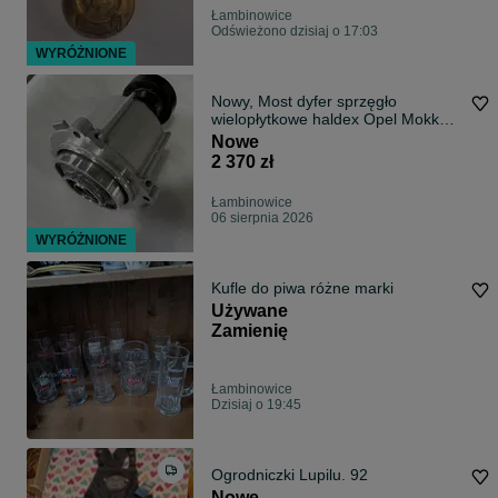
Łambinowice
Odświeżono dzisiaj o 17:03
WYRÓŻNIONE
Nowy, Most dyfer sprzęgło
wielopłytkowe haldex Opel Mokka
Trax NOWY
Nowe
2 370 zł
Łambinowice
06 sierpnia 2026
WYRÓŻNIONE
Kufle do piwa różne marki
Używane
Zamienię
Łambinowice
Dzisiaj o 19:45
Ogrodniczki Lupilu. 92
Nowe