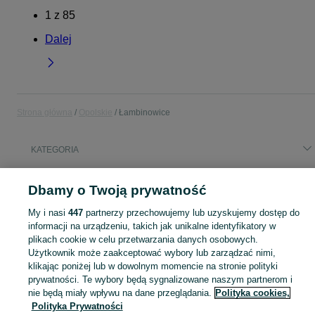
1
z
85
Dalej
Strona główna
Opolskie
Łambinowice
KATEGORIA
Popularne wyszukiwania
Dbamy o Twoją prywatność
z fold
wideorejestrator
okna
telewizor
ogórki gruntowe
My i nasi
447
partnerzy przechowujemy lub uzyskujemy dostęp do
kamper
łambinowice
informacji na urządzeniu, takich jak unikalne identyfikatory w
plikach cookie w celu przetwarzania danych osobowych.
Użytkownik może zaakceptować wybory lub zarządzać nimi,
Skorzystaj z największego serwisu ogłoszeniowego - Łambinowice i okolice! Kupuj to, czego pragniesz i sprzedawaj to, czego już nie potrzebujesz!
Zobacz Więc
klikając poniżej lub w dowolnym momencie na stronie polityki
prywatności. Te wybory będą sygnalizowane naszym partnerom i
Mapa kategorii
nie będą miały wpływu na dane przeglądania.
Polityka cookies,
Polityka Prywatności
Mapa miejscowości