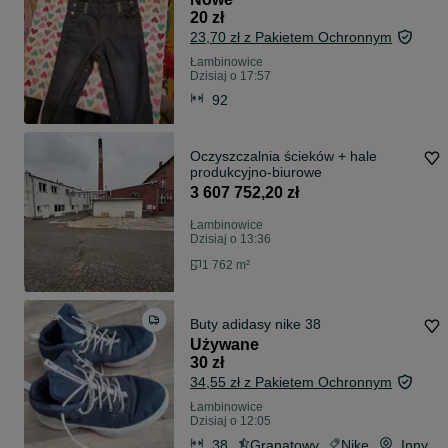
20 zł
23,70 zł z Pakietem Ochronnym
Łambinowice
Dzisiaj o 17:57
92
Oczyszczalnia ścieków + hale
produkcyjno-biurowe
3 607 752,20 zł
Łambinowice
Dzisiaj o 13:36
1 762 m²
Buty adidasy nike 38
Używane
30 zł
34,55 zł z Pakietem Ochronnym
Łambinowice
Dzisiaj o 12:05
38
Granatowy
Nike
Inny