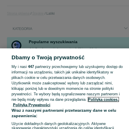
Strona główna
Śląskie
Laliki
KATEGORIA
Popularne wyszukiwania
działka
koszenie trawy rejon laliki
meble tarasowe
komplet ogrodowy z drewna akacjowego
komplet ogrodowy
Dbamy o Twoją prywatność
polska włochy
ogórki gruntowe
My i nasi
447
partnerzy przechowujemy lub uzyskujemy dostęp do
informacji na urządzeniu, takich jak unikalne identyfikatory w
plikach cookie w celu przetwarzania danych osobowych.
Skorzystaj z największego serwisu ogłoszeniowego - Laliki i okolice! Kupuj to, czego pragniesz i sprzedawaj to, czego już nie potrzebujesz!
Zobacz Więc
Użytkownik może zaakceptować wybory lub zarządzać nimi,
klikając poniżej lub w dowolnym momencie na stronie polityki
Mapa kategorii
prywatności. Te wybory będą sygnalizowane naszym partnerom i
nie będą miały wpływu na dane przeglądania.
Polityka cookies,
Mapa miejscowości
Polityka Prywatności
Mapa ministron
Wraz z naszymi partnerami przetwarzamy dane w celu
Popularne wyszukiwania
zapewnienia:
Użycie dokładnych danych geolokalizacyjnych. Aktywne
skanowanie charakterystyki urządzenia do celów identyfikacji.