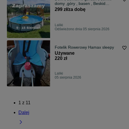
domy ,góry , basen , Beskid
Żywiecki Śląsk Milówka Koniaków
299 zł/za dobę
Istebna Wakacje Balia XXL 8
osobowe Dłuże = Taniej !!!
Laliki
Odświeżono dnia 05 sierpnia 2026
Fotelik Rowerowy Hamax sleepy
Używane
220 zł
Laliki
05 sierpnia 2026
1
z
11
Dalej