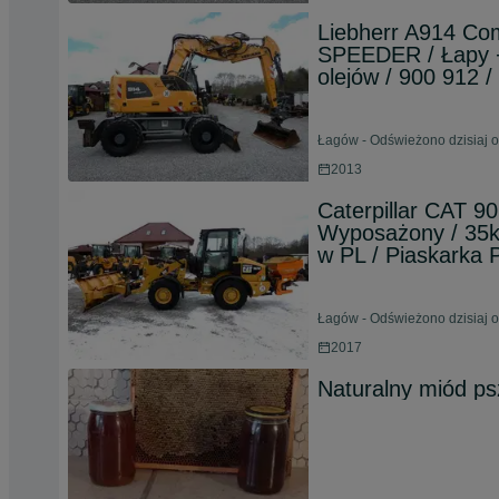
Liebherr A914 Com
SPEEDER / Łapy + 
olejów / 900 912 /
Łagów - Odświeżono dzisiaj o
2013
Caterpillar CAT 9
Wyposażony / 35km
w PL / Piaskarka P
Łagów - Odświeżono dzisiaj o
2017
Naturalny miód ps