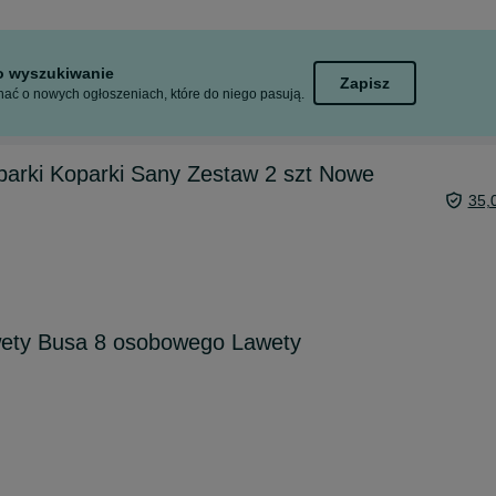
to wyszukiwanie
Zapisz
ać o nowych ogłoszeniach, które do niego pasują.
parki Koparki Sany Zestaw 2 szt Nowe
35,
ety Busa 8 osobowego Lawety