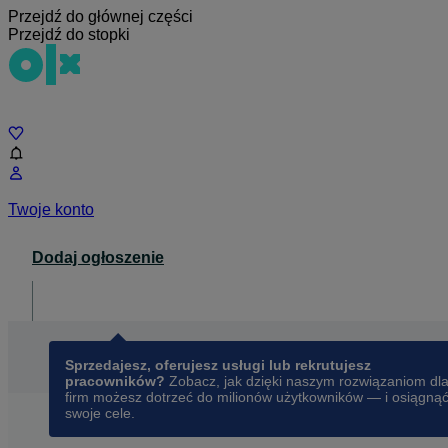
Przejdź do głównej części
Przejdź do stopki
Czat
Twoje konto
Dodaj ogłoszenie
Dla biznesu
opens in a new tab
Sprzedajesz, oferujesz usługi lub rekrutujesz
pracowników?
Zobacz, jak dzięki naszym rozwiązaniom dl
firm możesz dotrzeć do milionów użytkowników — i osiągną
swoje cele.