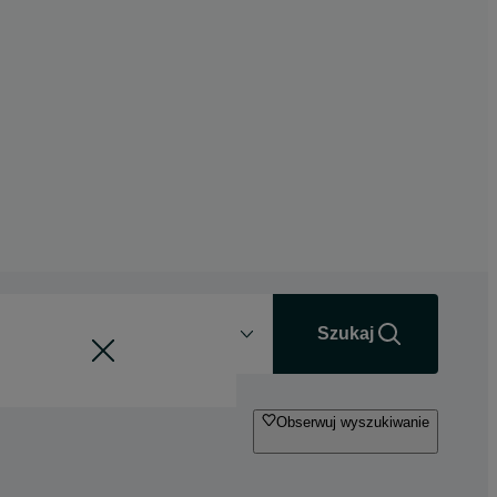
Odległość
+0 km
Szukaj
Obserwuj wyszukiwanie