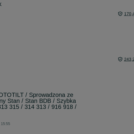
k
170,
243,
ROTOTILT / Sprowadzona ze
ny Stan / Stan BDB / Szybka
313 315 / 314 313 / 916 918 /
 15:55