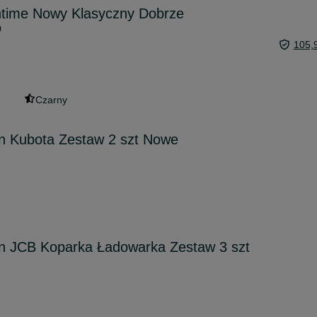
ntime Nowy Klasyczny Dobrze
o
105,
Czarny
n Kubota Zestaw 2 szt Nowe
n JCB Koparka Ładowarka Zestaw 3 szt