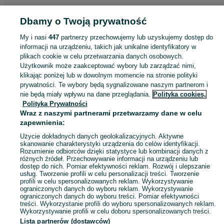
KATEGORIA
Dbamy o Twoją prywatność
Popularne wyszukiwania
My i nasi
447
partnerzy przechowujemy lub uzyskujemy dostęp do
drewno
drzewo
smar do pistoletu
tur t25
informacji na urządzeniu, takich jak unikalne identyfikatory w
plikach cookie w celu przetwarzania danych osobowych.
Użytkownik może zaakceptować wybory lub zarządzać nimi,
Skorzystaj z największego serwisu ogłoszeniowego - Kuczów i okolice! Kupuj to, czego pragniesz i sprzedawaj to, czego już nie potrzebujesz!
Zobacz Więc
klikając poniżej lub w dowolnym momencie na stronie polityki
prywatności. Te wybory będą sygnalizowane naszym partnerom i
nie będą miały wpływu na dane przeglądania.
Polityka cookies,
Mapa kategorii
Polityka Prywatności
Mapa miejscowości
Wraz z naszymi partnerami przetwarzamy dane w celu
zapewnienia:
Mapa ministron
Użycie dokładnych danych geolokalizacyjnych. Aktywne
Popularne wyszukiwania
skanowanie charakterystyki urządzenia do celów identyfikacji.
Rozumienie odbiorców dzięki statystyce lub kombinacji danych z
różnych źródeł. Przechowywanie informacji na urządzeniu lub
dostęp do nich. Pomiar efektywności reklam. Rozwój i ulepszanie
usług. Tworzenie profili w celu personalizacji treści. Tworzenie
profili w celu spersonalizowanych reklam. Wykorzystywanie
ograniczonych danych do wyboru reklam. Wykorzystywanie
ograniczonych danych do wyboru treści. Pomiar efektywności
treści. Wykorzystanie profili do wyboru spersonalizowanych reklam.
Wykorzystywanie profili w celu doboru spersonalizowanych treści.
Lista partnerów (dostawców)