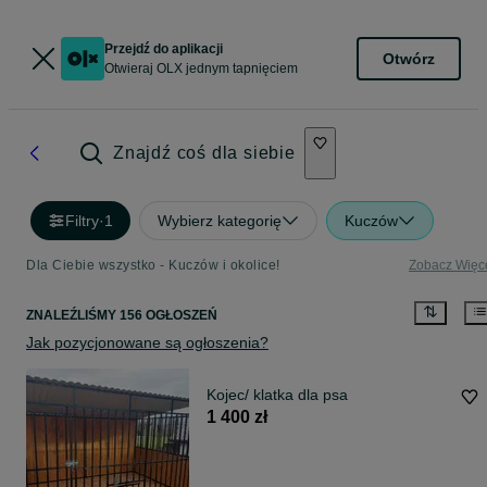
Przejdź do aplikacji
Otwórz
Otwieraj OLX jednym tapnięciem
Znajdź coś dla siebie
Filtry
·
1
Wybierz kategorię
Kuczów
Dla Ciebie wszystko - Kuczów i okolice!
Zobacz Więc
ZNALEŹLIŚMY 156 OGŁOSZEŃ
Jak pozycjonowane są ogłoszenia?
Kojec/ klatka dla psa
1 400 zł