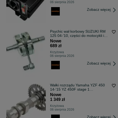
06 sierpnia 2026
Zobacz więcej
Psychic wał korbowy SUZUKI RM
125 04-'10, części do motocykli i
ATV
Nowe
689 zł
Krzyżowa
06 sierpnia 2026
Zobacz więcej
Wałki rozrządu Yamaha YZF 450
14-'15 YZ 450F stage 1
wydechowy ssący
Nowe
1 349 zł
Krzyżowa
06 sierpnia 2026
Zobacz więcej