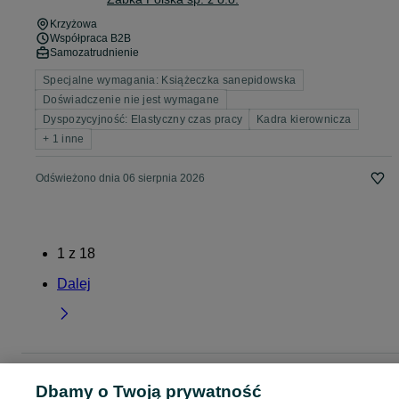
Krzyżowa
Współpraca B2B
Samozatrudnienie
Specjalne wymagania: Książeczka sanepidowska
Doświadczenie nie jest wymagane
Dyspozycyjność: Elastyczny czas pracy
Kadra kierownicza
+ 1 inne
Odświeżono dnia 06 sierpnia 2026
1
z
18
Dalej
Strona główna
Śląskie
Krzyżowa
Dbamy o Twoją prywatność