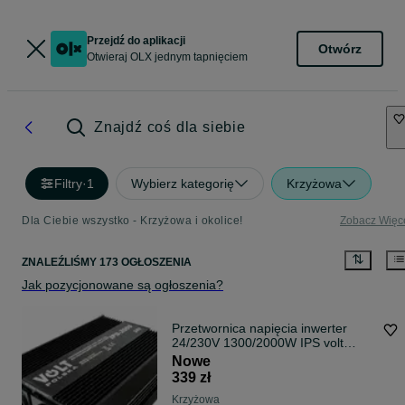
Przejdź do aplikacji
Otwórz
Otwieraj OLX jednym tapnięciem
Znajdź coś dla siebie
Filtry
·
1
Wybierz kategorię
Krzyżowa
Dla Ciebie wszystko - Krzyżowa i okolice!
Zobacz Więc
ZNALEŹLIŚMY 173 OGŁOSZENIA
Jak pozycjonowane są ogłoszenia?
Przetwornica napięcia inwerter
24/230V 1300/2000W IPS volt
polska usb
Nowe
339 zł
Krzyżowa