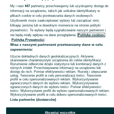
My i nasi
447
partnerzy przechowujemy lub uzyskujemy dostęp do
KATEGORIA
informacji na urządzeniu, takich jak unikalne identyfikatory w
plikach cookie w celu przetwarzania danych osobowych.
Skorzystaj z największego serwisu ogłoszeniowego - Krzyżowa i okolice! Kupuj to, czego pragniesz i sprzedawaj to, czego już nie potrzebujesz!
Zobacz Więc
Użytkownik może zaakceptować wybory lub zarządzać nimi,
klikając poniżej lub w dowolnym momencie na stronie polityki
prywatności. Te wybory będą sygnalizowane naszym partnerom i
Mapa kategorii
nie będą miały wpływu na dane przeglądania.
Polityka cookies,
Mapa miejscowości
Polityka Prywatności
Wraz z naszymi partnerami przetwarzamy dane w celu
Mapa ministron
zapewnienia:
Popularne wyszukiwania
Użycie dokładnych danych geolokalizacyjnych. Aktywne
skanowanie charakterystyki urządzenia do celów identyfikacji.
Rozumienie odbiorców dzięki statystyce lub kombinacji danych z
różnych źródeł. Przechowywanie informacji na urządzeniu lub
dostęp do nich. Pomiar efektywności reklam. Rozwój i ulepszanie
usług. Tworzenie profili w celu personalizacji treści. Tworzenie
profili w celu spersonalizowanych reklam. Wykorzystywanie
ograniczonych danych do wyboru reklam. Wykorzystywanie
ograniczonych danych do wyboru treści. Pomiar efektywności
treści. Wykorzystanie profili do wyboru spersonalizowanych reklam.
Wykorzystywanie profili w celu doboru spersonalizowanych treści.
Lista partnerów (dostawców)
Akceptuj wszystkie