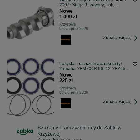
2007r Stage 1, zawory, tłok,
korbowod
Nowe
1 099 zł
Krzyżowa
06 sierpnia 2026
Zobacz więcej
Łożyska i uszczelniacze koła tył
Yamaha YFM700R 06-'12 YFZ450
06-'09
Nowe
225 zł
Krzyżowa
06 sierpnia 2026
Zobacz więcej
Szukamy Franczyzobiorcy do Żabki w
Krzyżowej
Żabka Polska sp. z o.o.