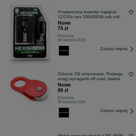
Przetwornica inwerter napięcia
12/230v hex 200/400VA usb volt
polska
Nowe
75 zł
Krzyżowa
06 sierpnia 2026
Zobacz więcej
Zblocze 10t smarowane, Podwaja
uciąg wyciągarki off road, laweta
Nowe
99 zł
Krzyżowa
06 sierpnia 2026
Zobacz więcej
Wałek rozrządu Honda CRF 450R