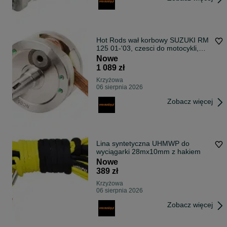
Hot Rods wał korbowy SUZUKI RM
125 01-'03, czesci do motocykli,
quadów
Nowe
1 089 zł
Krzyżowa
06 sierpnia 2026
Zobacz więcej
Lina syntetyczna UHMWP do
wyciągarki 28mx10mm z hakiem
Nowe
389 zł
Krzyżowa
06 sierpnia 2026
Zobacz więcej