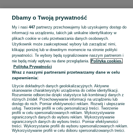
Dbamy o Twoją prywatność
Strona główna
Małopolskie
Krzyżanowice
My i nasi
447
partnerzy przechowujemy lub uzyskujemy dostęp do
informacji na urządzeniu, takich jak unikalne identyfikatory w
KATEGORIA
plikach cookie w celu przetwarzania danych osobowych.
Użytkownik może zaakceptować wybory lub zarządzać nimi,
Skorzystaj z największego serwisu ogłoszeniowego - Krzyżanowice i okolice! Kupuj to, czego pragniesz i sprzedawaj to, czego już nie potrzebujesz!
Zobacz Więc
klikając poniżej lub w dowolnym momencie na stronie polityki
prywatności. Te wybory będą sygnalizowane naszym partnerom i
nie będą miały wpływu na dane przeglądania.
Polityka cookies,
Mapa kategorii
Polityka Prywatności
Mapa miejscowości
Wraz z naszymi partnerami przetwarzamy dane w celu
zapewnienia:
Mapa ministron
Popularne wyszukiwania
Użycie dokładnych danych geolokalizacyjnych. Aktywne
skanowanie charakterystyki urządzenia do celów identyfikacji.
Rozumienie odbiorców dzięki statystyce lub kombinacji danych z
różnych źródeł. Przechowywanie informacji na urządzeniu lub
dostęp do nich. Pomiar efektywności reklam. Rozwój i ulepszanie
usług. Tworzenie profili w celu personalizacji treści. Tworzenie
profili w celu spersonalizowanych reklam. Wykorzystywanie
ograniczonych danych do wyboru reklam. Wykorzystywanie
ograniczonych danych do wyboru treści. Pomiar efektywności
treści. Wykorzystanie profili do wyboru spersonalizowanych reklam.
Wykorzystywanie profili w celu doboru spersonalizowanych treści.