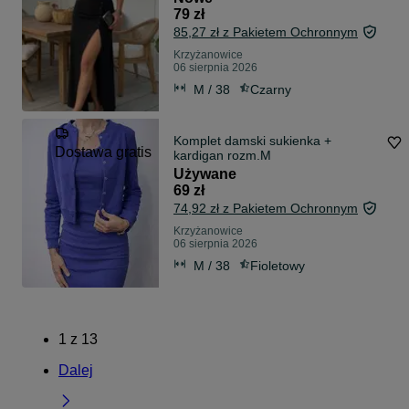
79 zł
85,27 zł z Pakietem Ochronnym
Krzyżanowice
06 sierpnia 2026
M / 38
Czarny
Komplet damski sukienka +
Dostawa gratis
kardigan rozm.M
Używane
69 zł
74,92 zł z Pakietem Ochronnym
Krzyżanowice
06 sierpnia 2026
M / 38
Fioletowy
1
z
13
Dalej