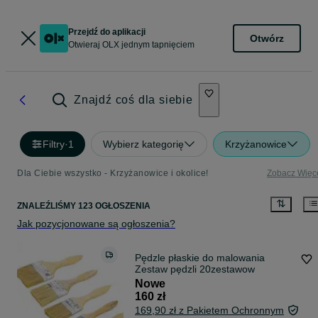
Przejdź do aplikacji
Otwórz
Otwieraj OLX jednym tapnięciem
Znajdź coś dla siebie
Filtry
·
1
Wybierz kategorię
Krzyżanowice
Dla Ciebie wszystko - Krzyżanowice i okolice!
Zobacz Więc
ZNALEŹLIŚMY 123 OGŁOSZENIA
Jak pozycjonowane są ogłoszenia?
Pędzle płaskie do malowania
Zestaw pędzli 20zestawow
Nowe
160 zł
169,90 zł z Pakietem Ochronnym