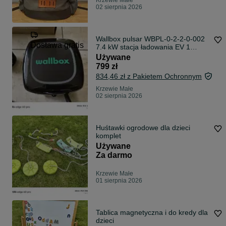
Krzewie Małe
02 sierpnia 2026
Wallbox pulsar WBPL-0-2-2-0-002
Dostawa gratis
7.4 kW stacja ładowania EV 1
fazowy
Używane
799 zł
834,46 zł z Pakietem Ochronnym
Krzewie Małe
02 sierpnia 2026
Huśtawki ogrodowe dla dzieci
komplet
Używane
Za darmo
Krzewie Małe
01 sierpnia 2026
Tablica magnetyczna i do kredy dla
dzieci