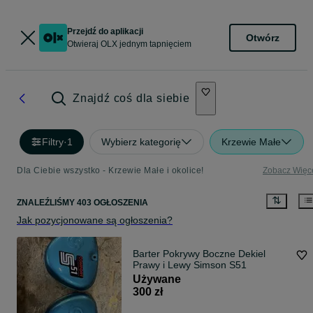
Przejdź do aplikacji
Otwórz
Otwieraj OLX jednym tapnięciem
Znajdź coś dla siebie
Filtry
·
1
Wybierz kategorię
Krzewie Małe
Dla Ciebie wszystko - Krzewie Małe i okolice!
Zobacz Więc
ZNALEŹLIŚMY 403 OGŁOSZENIA
Jak pozycjonowane są ogłoszenia?
Barter Pokrywy Boczne Dekiel
Prawy i Lewy Simson S51
Używane
300 zł