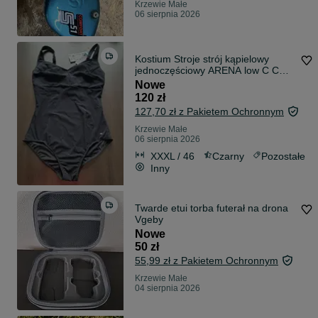
Krzewie Małe
06 sierpnia 2026
Kostium Stroje strój kąpielowy
jednoczęściowy ARENA low C CUP
r. 46
Nowe
120 zł
127,70 zł z Pakietem Ochronnym
Krzewie Małe
06 sierpnia 2026
XXXL / 46
Czarny
Pozostałe
Inny
Twarde etui torba futerał na drona
Vgeby
Nowe
50 zł
55,99 zł z Pakietem Ochronnym
Krzewie Małe
04 sierpnia 2026