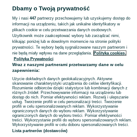
Dbamy o Twoją prywatność
Strona główna
Dolnośląskie
Krzewie Małe
My i nasi
447
partnerzy przechowujemy lub uzyskujemy dostęp do
informacji na urządzeniu, takich jak unikalne identyfikatory w
KATEGORIA
plikach cookie w celu przetwarzania danych osobowych.
Użytkownik może zaakceptować wybory lub zarządzać nimi,
Skorzystaj z największego serwisu ogłoszeniowego - Krzewie Małe i okolice! Kupuj to, czego pragniesz i sprzedawaj to, czego już nie potrzebujesz!
Zobacz Więc
klikając poniżej lub w dowolnym momencie na stronie polityki
prywatności. Te wybory będą sygnalizowane naszym partnerom i
nie będą miały wpływu na dane przeglądania.
Polityka cookies,
Mapa kategorii
Polityka Prywatności
Mapa miejscowości
Wraz z naszymi partnerami przetwarzamy dane w celu
zapewnienia:
Mapa ministron
Użycie dokładnych danych geolokalizacyjnych. Aktywne
Popularne wyszukiwania
skanowanie charakterystyki urządzenia do celów identyfikacji.
Rozumienie odbiorców dzięki statystyce lub kombinacji danych z
różnych źródeł. Przechowywanie informacji na urządzeniu lub
dostęp do nich. Pomiar efektywności reklam. Rozwój i ulepszanie
usług. Tworzenie profili w celu personalizacji treści. Tworzenie
profili w celu spersonalizowanych reklam. Wykorzystywanie
ograniczonych danych do wyboru reklam. Wykorzystywanie
ograniczonych danych do wyboru treści. Pomiar efektywności
treści. Wykorzystanie profili do wyboru spersonalizowanych reklam.
Wykorzystywanie profili w celu doboru spersonalizowanych treści.
Lista partnerów (dostawców)