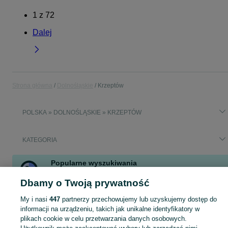
1
z
72
Dalej
Strona główna
Dolnośląskie
Krzeptów
POLSKA » DOLNOŚLĄSKIE » KRZEPTÓW
KATEGORIA
Popularne wyszukiwania
wywóz szamba
łóżko dziecięce
mieszkanie z ogródkiem
Dbamy o Twoją prywatność
belki dachowe mazda
krzeptów
stolik kawowy prostokątny
My i nasi
447
partnerzy przechowujemy lub uzyskujemy dostęp do
informacji na urządzeniu, takich jak unikalne identyfikatory w
Skorzystaj z największego serwisu ogłoszeniowego - Krzeptów i okolice! Kupuj to, czego pragniesz i sprzedawaj to, czego już nie potrzebujesz!
Zobacz Więc
plikach cookie w celu przetwarzania danych osobowych.