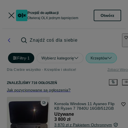
Przejdź do aplikacji
Otwórz
Otwieraj OLX jednym tapnięciem
Znajdź coś dla siebie
Filtry
·
1
Wybierz kategorię
Krzeptów
Dla Ciebie wszystko - Krzeptów i okolice!
Zobacz Więc
ZNALEŹLIŚMY 716 OGŁOSZEŃ
Jak pozycjonowane są ogłoszenia?
Konsola Windows 11 Ayaneo Flip
KB Ryzen 7 7840U 16GB/512GB
Używane
3 800 zł
3 870 zł z Pakietem Ochronnym