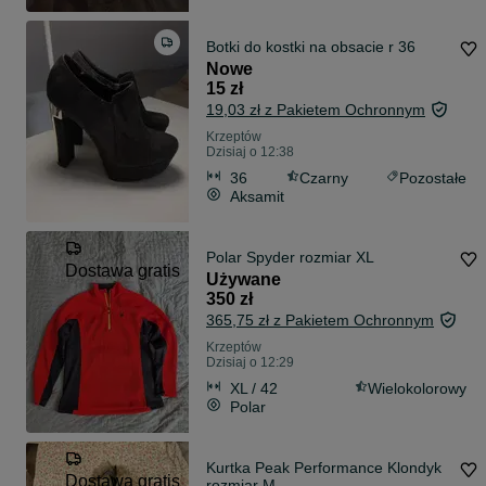
Botki do kostki na obsacie r 36
Nowe
15 zł
19,03 zł z Pakietem Ochronnym
Krzeptów
Dzisiaj o 12:38
36
Czarny
Pozostałe
Aksamit
Polar Spyder rozmiar XL
Dostawa gratis
Używane
350 zł
365,75 zł z Pakietem Ochronnym
Krzeptów
Dzisiaj o 12:29
XL / 42
Wielokolorowy
Polar
Kurtka Peak Performance Klondyk
Dostawa gratis
rozmiar M