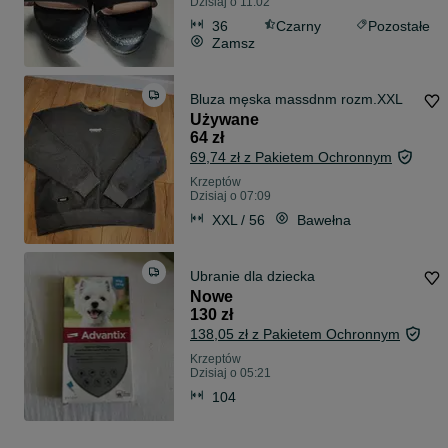
Dzisiaj o 11:02
36
Czarny
Pozostałe
Zamsz
Bluza męska massdnm rozm.XXL
Używane
64 zł
69,74 zł z Pakietem Ochronnym
Krzeptów
Dzisiaj o 07:09
XXL / 56
Bawełna
Ubranie dla dziecka
Nowe
130 zł
138,05 zł z Pakietem Ochronnym
Krzeptów
Dzisiaj o 05:21
104