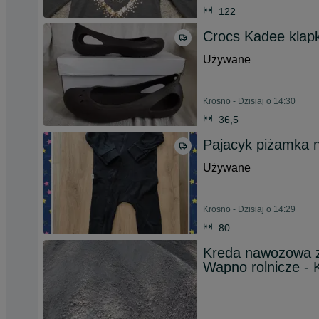
122
Crocs Kadee klapk
Używane
Krosno - Dzisiaj o 14:30
36,5
Pajacyk piżamka 
Używane
Krosno - Dzisiaj o 14:29
80
Kreda nawozowa 
Wapno rolnicze 