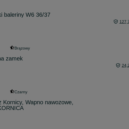
i baleriny W6 36/37
127,
Brązowy
na zamek
24,
Czarny
z Kornicy, Wapno nawozowe,
- KORNICA