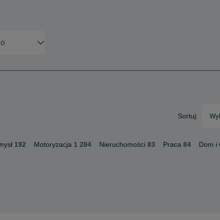
Sortuj:
Wyb
mysł
192
Motoryzacja
1 284
Nieruchomości
83
Praca
84
Dom i