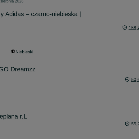
 sierpnia 2026
y Adidas – czarno-niebieska |
158,
Niebieski
EGO Dreamzz
50,
eplana r.L
55,