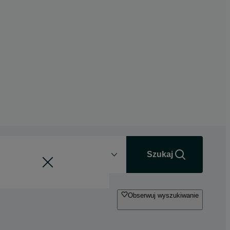
Odległość
+0 km
Szukaj
Obserwuj wyszukiwanie