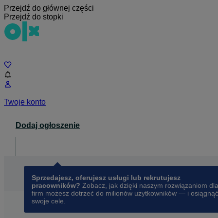
Przejdź do głównej części
Przejdź do stopki
Czat
Twoje konto
Dodaj ogłoszenie
Dla biznesu
opens in a new tab
Sprzedajesz, oferujesz usługi lub rekrutujesz
pracowników?
Zobacz, jak dzięki naszym rozwiązaniom dl
firm możesz dotrzeć do milionów użytkowników — i osiągną
swoje cele.