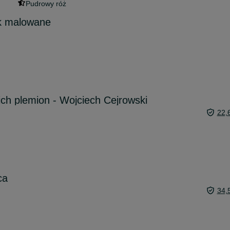
Pudrowy róż
ak malowane
ich plemion - Wojciech Cejrowski
22,
ca
34,