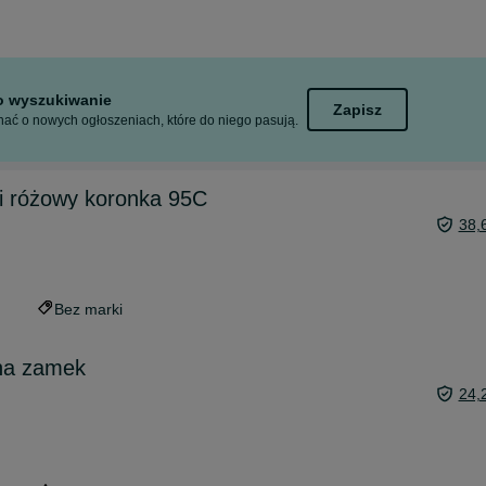
to wyszukiwanie
Zapisz
ać o nowych ogłoszeniach, które do niego pasują.
i różowy koronka 95C
38,
Bez marki
na zamek
24,