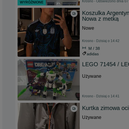
Krosno - Odświeżono dnia 07
WYRÓŻNIONE
Koszulka Argentyn
Nowa z metką
Nowe
Krosno - Dzisiaj o 14:42
M / 38
adidas
LEGO 71454 / L
Dostawa gratis
Używane
Krosno - Dzisiaj o 14:41
Kurtka zimowa oci
Używane