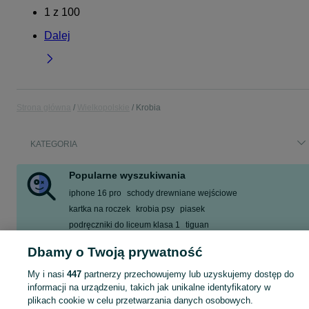
1
z
100
Dalej
Strona główna
Wielkopolskie
Krobia
KATEGORIA
Popularne wyszukiwania
iphone 16 pro
schody drewniane wejściowe
kartka na roczek
krobia psy
piasek
podręczniki do liceum klasa 1
tiguan
mieszkanie na sprzedaż
Dbamy o Twoją prywatność
Zobacz Więcej
My i nasi
447
partnerzy przechowujemy lub uzyskujemy dostęp do
informacji na urządzeniu, takich jak unikalne identyfikatory w
Skorzystaj z największego serwisu ogłoszeniowego - Krobia i okolice! Kupuj to, czego pragniesz i sprzedawaj to, czego już nie potrzebujesz!
Zobacz Więc
plikach cookie w celu przetwarzania danych osobowych.