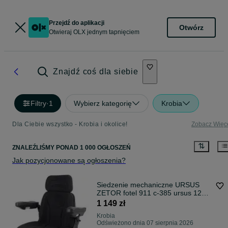
Przejdź do aplikacji
Otwórz
Otwieraj OLX jednym tapnięciem
Znajdź coś dla siebie
Filtry
·
1
Wybierz kategorię
Krobia
Dla Ciebie wszystko - Krobia i okolice!
Zobacz Więc
ZNALEŹLIŚMY
PONAD
1 000 OGŁOSZEŃ
Jak pozycjonowane są ogłoszenia?
Siedzenie mechaniczne URSUS
ZETOR fotel 911 c-385 ursus 1224
Okazja !
1 149 zł
Krobia
Odświeżono dnia 07 sierpnia 2026