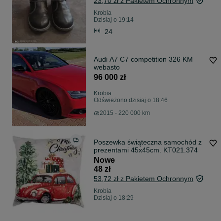
23,70 zł z Pakietem Ochronnym
Krobia
Dzisiaj o 19:14
24
Audi A7 C7 competition 326 KM
webasto
96 000 zł
Krobia
Odświeżono dzisiaj o 18:46
2015 - 220 000 km
Poszewka świąteczna samochód z
prezentami 45x45cm. KT021.374
Nowe
48 zł
53,72 zł z Pakietem Ochronnym
Krobia
Dzisiaj o 18:29