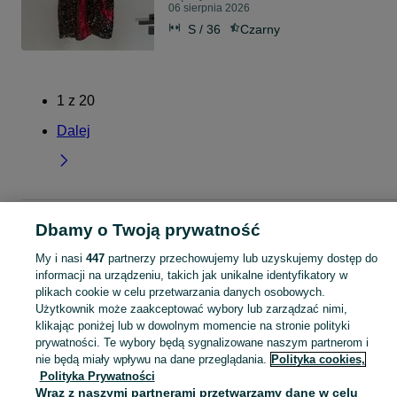
06 sierpnia 2026
S / 36
Czarny
1
z
20
Dalej
Strona główna
Lubuskie
Krężoły
Dbamy o Twoją prywatność
My i nasi
447
partnerzy przechowujemy lub uzyskujemy dostęp do
KATEGORIA
informacji na urządzeniu, takich jak unikalne identyfikatory w
plikach cookie w celu przetwarzania danych osobowych.
Użytkownik może zaakceptować wybory lub zarządzać nimi,
Skorzystaj z największego serwisu ogłoszeniowego - Krężoły i okolice! Kupuj to, czego pragniesz i sprzedawaj to, czego już nie potrzebujesz!
Zobacz Więc
klikając poniżej lub w dowolnym momencie na stronie polityki
prywatności. Te wybory będą sygnalizowane naszym partnerom i
Mapa kategorii
nie będą miały wpływu na dane przeglądania.
Polityka cookies,
Polityka Prywatności
Mapa miejscowości
Wraz z naszymi partnerami przetwarzamy dane w celu