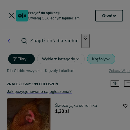
Przejdź do aplikacji
Otwórz
Otwieraj OLX jednym tapnięciem
Znajdź coś dla siebie
Filtry
·
1
Wybierz kategorię
Krężoły
Dla Ciebie wszystko - Krężoły i okolice!
Zobacz Więc
ZNALEŹLIŚMY 199 OGŁOSZEŃ
Jak pozycjonowane są ogłoszenia?
Świeże jajka od rolnika
1,30 zł