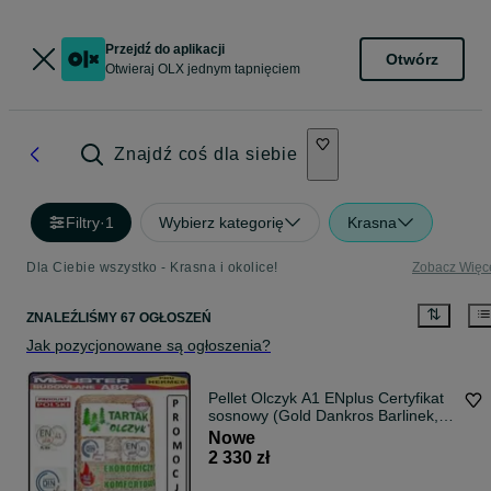
Przejdź do aplikacji
Otwórz
Otwieraj OLX jednym tapnięciem
Znajdź coś dla siebie
Filtry
·
1
Wybierz kategorię
Krasna
Dla Ciebie wszystko - Krasna i okolice!
Zobacz Więc
ZNALEŹLIŚMY 67 OGŁOSZEŃ
Jak pozycjonowane są ogłoszenia?
Pellet Olczyk A1 ENplus Certyfikat
sosnowy (Gold Dankros Barlinek,
Olimp, Bebelno) Dostawa
Nowe
2 330 zł