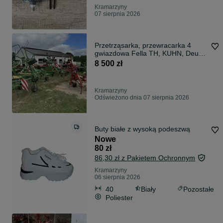
Kramarzyny
07 sierpnia 2026
Przetrząsarka, przewracarka 4
gwiazdowa Fella TH, KUHN, Deutz
fahr
8 500 zł
Kramarzyny
Odświeżono dnia 07 sierpnia 2026
Buty białe z wysoką podeszwą
Nowe
80 zł
86,30 zł z Pakietem Ochronnym
Kramarzyny
06 sierpnia 2026
40
Biały
Pozostałe
Poliester