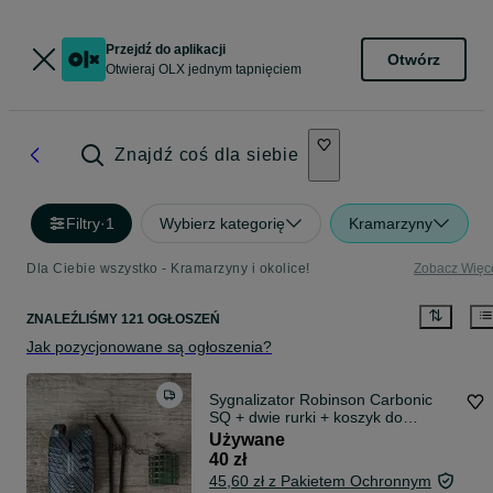
Przejdź do aplikacji
Otwórz
Otwieraj OLX jednym tapnięciem
Znajdź coś dla siebie
Filtry
·
1
Wybierz kategorię
Kramarzyny
Dla Ciebie wszystko - Kramarzyny i okolice!
Zobacz Więc
ZNALEŹLIŚMY 121 OGŁOSZEŃ
Jak pozycjonowane są ogłoszenia?
Sygnalizator Robinson Carbonic
SQ + dwie rurki + koszyk do
feedera
Używane
40 zł
45,60 zł z Pakietem Ochronnym