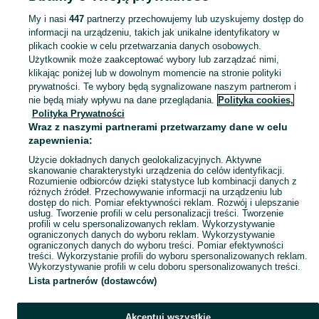
Strona główna
Pomorskie
Kramarzyny
My i nasi
447
partnerzy przechowujemy lub uzyskujemy dostęp do
informacji na urządzeniu, takich jak unikalne identyfikatory w
KATEGORIA
plikach cookie w celu przetwarzania danych osobowych.
Użytkownik może zaakceptować wybory lub zarządzać nimi,
Skorzystaj z największego serwisu ogłoszeniowego - Kramarzyny i okolice! Kupuj to, czego pragniesz i sprzedawaj to, czego już nie potrzebujesz!
Zobacz Więc
klikając poniżej lub w dowolnym momencie na stronie polityki
prywatności. Te wybory będą sygnalizowane naszym partnerom i
nie będą miały wpływu na dane przeglądania.
Polityka cookies,
Mapa kategorii
Polityka Prywatności
Mapa miejscowości
Wraz z naszymi partnerami przetwarzamy dane w celu
zapewnienia:
Mapa ministron
Użycie dokładnych danych geolokalizacyjnych. Aktywne
Popularne wyszukiwania
skanowanie charakterystyki urządzenia do celów identyfikacji.
Rozumienie odbiorców dzięki statystyce lub kombinacji danych z
różnych źródeł. Przechowywanie informacji na urządzeniu lub
dostęp do nich. Pomiar efektywności reklam. Rozwój i ulepszanie
usług. Tworzenie profili w celu personalizacji treści. Tworzenie
profili w celu spersonalizowanych reklam. Wykorzystywanie
ograniczonych danych do wyboru reklam. Wykorzystywanie
ograniczonych danych do wyboru treści. Pomiar efektywności
treści. Wykorzystanie profili do wyboru spersonalizowanych reklam.
Wykorzystywanie profili w celu doboru spersonalizowanych treści.
Lista partnerów (dostawców)
Akceptuj wszystkie