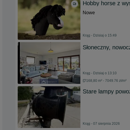
Hobby horse z wys
Nowe
Krąg - Dzisiaj o 15:49
Słoneczny, nowocz
Krąg - Dzisiaj o 13:10
168,80 m² - 7049.76 zł/m²
Stare lampy pow
Krąg - 07 sierpnia 2026