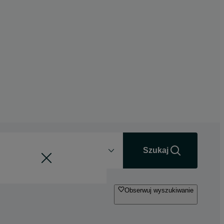
Odległość
+0 km
Szukaj
Obserwuj wyszukiwanie