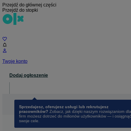
Przejdź do głównej części
Przejdź do stopki
Czat
Twoje konto
Dodaj ogłoszenie
Dla biznesu
opens in a new tab
Sprzedajesz, oferujesz usługi lub rekrutujesz
pracowników?
Zobacz, jak dzięki naszym rozwiązaniom dl
firm możesz dotrzeć do milionów użytkowników — i osiągną
swoje cele.