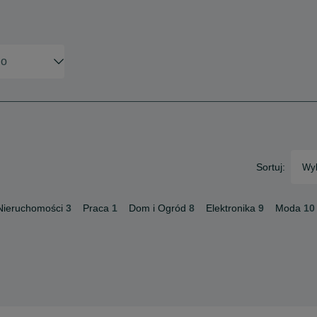
Sortuj:
Wyb
Nieruchomości
3
Praca
1
Dom i Ogród
8
Elektronika
9
Moda
10