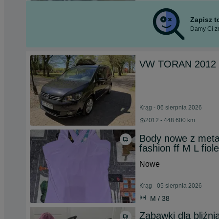
Zapisz 
Damy Ci zn
VW TORAN 2012 2
Krąg - 06 sierpnia 2026
2012 - 448 600 km
Body nowe z meta 
fashion ff M L fiole
Nowe
Krąg - 05 sierpnia 2026
M / 38
Zabawki dla bliźnia