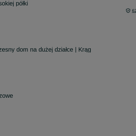
okiej półki
6
esny dom na dużej działce | Krąg
ozowe