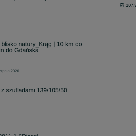
107,
 blisko natury_Krąg | 10 km do
min do Gdańska
erpnia 2026
a z szufladami 139/105/50