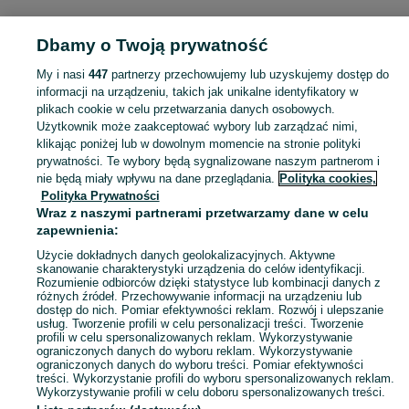
Dbamy o Twoją prywatność
Strona główna
Małopolskie
Koźlica
My i nasi
447
partnerzy przechowujemy lub uzyskujemy dostęp do
informacji na urządzeniu, takich jak unikalne identyfikatory w
KATEGORIA
plikach cookie w celu przetwarzania danych osobowych.
Użytkownik może zaakceptować wybory lub zarządzać nimi,
Skorzystaj z największego serwisu ogłoszeniowego - Koźlica i okolice! Kupuj to, czego pragniesz i sprzedawaj to, czego już nie potrzebujesz!
Zobacz Więc
klikając poniżej lub w dowolnym momencie na stronie polityki
prywatności. Te wybory będą sygnalizowane naszym partnerom i
nie będą miały wpływu na dane przeglądania.
Polityka cookies,
Mapa kategorii
Polityka Prywatności
Mapa miejscowości
Wraz z naszymi partnerami przetwarzamy dane w celu
zapewnienia:
Mapa ministron
Użycie dokładnych danych geolokalizacyjnych. Aktywne
Popularne wyszukiwania
skanowanie charakterystyki urządzenia do celów identyfikacji.
Rozumienie odbiorców dzięki statystyce lub kombinacji danych z
różnych źródeł. Przechowywanie informacji na urządzeniu lub
dostęp do nich. Pomiar efektywności reklam. Rozwój i ulepszanie
usług. Tworzenie profili w celu personalizacji treści. Tworzenie
profili w celu spersonalizowanych reklam. Wykorzystywanie
ograniczonych danych do wyboru reklam. Wykorzystywanie
ograniczonych danych do wyboru treści. Pomiar efektywności
treści. Wykorzystanie profili do wyboru spersonalizowanych reklam.
Wykorzystywanie profili w celu doboru spersonalizowanych treści.