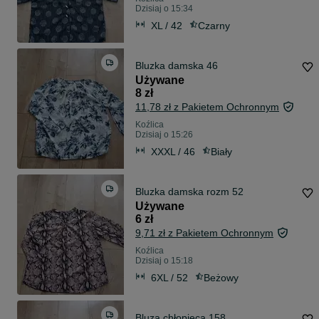
Dzisiaj o 15:34
XL / 42
Czarny
Bluzka damska 46
Używane
8 zł
11,78 zł z Pakietem Ochronnym
Koźlica
Dzisiaj o 15:26
XXXL / 46
Biały
Bluzka damska rozm 52
Używane
6 zł
9,71 zł z Pakietem Ochronnym
Koźlica
Dzisiaj o 15:18
6XL / 52
Beżowy
Bluza chłopięca 158