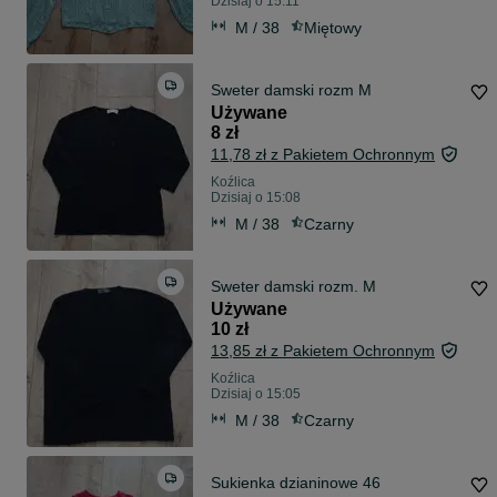
Dzisiaj o 15:11
M / 38
Miętowy
Sweter damski rozm M
Używane
8 zł
11,78 zł z Pakietem Ochronnym
Koźlica
Dzisiaj o 15:08
M / 38
Czarny
Sweter damski rozm. M
Używane
10 zł
13,85 zł z Pakietem Ochronnym
Koźlica
Dzisiaj o 15:05
M / 38
Czarny
Sukienka dzianinowe 46