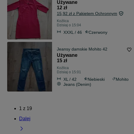
Używane
12 zł
15,92 zł z Pakietem Ochronnym
Koźlica
Dzisiaj o 15:04
XXXL / 46
Czerwony
Jeansy damskie Mohito 42
Używane
15 zł
Koźlica
Dzisiaj o 15:01
XL / 42
Niebieski
Mohito
Jeans (Denim)
1
z
19
Dalej