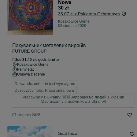
Nowe
30 zł
35,07 zł z Pakietem Ochronnym
Kozakowice Górne
08 sierpnia 2026
Пакувальник металевих виробів
FUTURE GROUP
od 31,40 zł / godz. brutto
Kozakowice Górne
Pełny etat
Umowa zlecenie
Doświadczenie nie jest wymagane
Dyspozycyjność: Praca zmianowa
Pracownicy z Ukrainy: 🇺🇦 Запрошуємо людей з України
(Zapraszamy pracowników z Ukrainy)
07 sierpnia 2026
Seat Ibiza