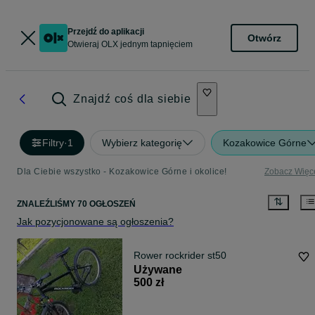
Przejdź do aplikacji
Otwórz
Otwieraj OLX jednym tapnięciem
Znajdź coś dla siebie
Filtry
·
1
Wybierz kategorię
Kozakowice Górne
Dla Ciebie wszystko - Kozakowice Górne i okolice!
Zobacz Więc
ZNALEŹLIŚMY 70 OGŁOSZEŃ
Jak pozycjonowane są ogłoszenia?
Rower rockrider st50
Używane
500 zł