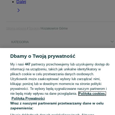
Dalej
Strona główna
Śląskie
Kozakowice Górne
KATEGORIA
Popularne wyszukiwania
Dbamy o Twoją prywatność
rowery holenderskie
dowóz wody
pralki ładowane z góry
My i nasi
447
partnerzy przechowujemy lub uzyskujemy dostęp do
kostka brukowa
blacha trapezowa
informacji na urządzeniu, takich jak unikalne identyfikatory w
plikach cookie w celu przetwarzania danych osobowych.
Użytkownik może zaakceptować wybory lub zarządzać nimi,
Skorzystaj z największego serwisu ogłoszeniowego - Kozakowice Górne i okolice! Kupuj to, czego pragniesz i sprzedawaj to, czego już nie potrzebujesz!
Zobacz Więc
klikając poniżej lub w dowolnym momencie na stronie polityki
prywatności. Te wybory będą sygnalizowane naszym partnerom i
Mapa kategorii
nie będą miały wpływu na dane przeglądania.
Polityka cookies,
Polityka Prywatności
Mapa miejscowości
Wraz z naszymi partnerami przetwarzamy dane w celu
Mapa ministron
zapewnienia:
Popularne wyszukiwania