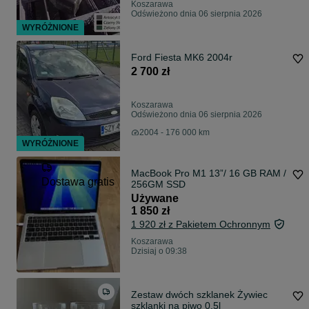
Koszarawa
Odświeżono dnia 06 sierpnia 2026
WYRÓŻNIONE
Ford Fiesta MK6 2004r
2 700 zł
Koszarawa
Odświeżono dnia 06 sierpnia 2026
2004 - 176 000 km
WYRÓŻNIONE
MacBook Pro M1 13”/ 16 GB RAM /
Dostawa gratis
256GM SSD
Używane
1 850 zł
1 920 zł z Pakietem Ochronnym
Koszarawa
Dzisiaj o 09:38
Zestaw dwóch szklanek Żywiec
szklanki na piwo 0,5l