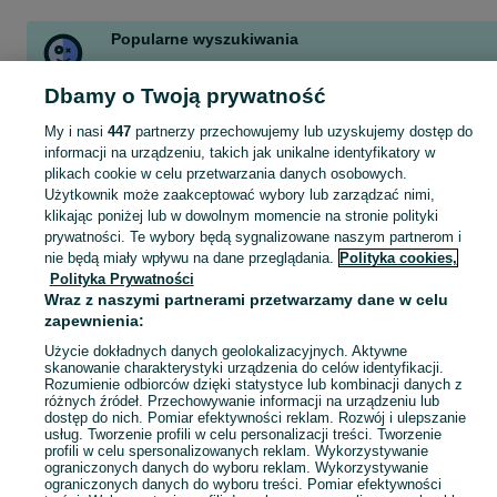
Popularne wyszukiwania
foszty swierk
deski swierk
klatka dla przepiórek
koszarawa
Dbamy o Twoją prywatność
basen
brykiet ruf
foszty
swierk
Zobacz Więcej
My i nasi
447
partnerzy przechowujemy lub uzyskujemy dostęp do
informacji na urządzeniu, takich jak unikalne identyfikatory w
plikach cookie w celu przetwarzania danych osobowych.
Skorzystaj z największego serwisu ogłoszeniowego - Koszarawa i okolice! Kupuj to, czego pragniesz i sprzedawaj to, czego już nie potrzebujesz!
Zobacz Więc
Użytkownik może zaakceptować wybory lub zarządzać nimi,
klikając poniżej lub w dowolnym momencie na stronie polityki
prywatności. Te wybory będą sygnalizowane naszym partnerom i
Mapa kategorii
nie będą miały wpływu na dane przeglądania.
Polityka cookies,
Mapa miejscowości
Polityka Prywatności
Mapa ministron
Wraz z naszymi partnerami przetwarzamy dane w celu
zapewnienia:
Popularne wyszukiwania
Użycie dokładnych danych geolokalizacyjnych. Aktywne
skanowanie charakterystyki urządzenia do celów identyfikacji.
Rozumienie odbiorców dzięki statystyce lub kombinacji danych z
różnych źródeł. Przechowywanie informacji na urządzeniu lub
dostęp do nich. Pomiar efektywności reklam. Rozwój i ulepszanie
usług. Tworzenie profili w celu personalizacji treści. Tworzenie
profili w celu spersonalizowanych reklam. Wykorzystywanie
ograniczonych danych do wyboru reklam. Wykorzystywanie
ograniczonych danych do wyboru treści. Pomiar efektywności