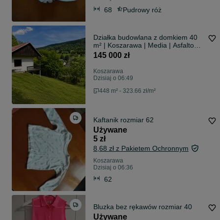
68
Pudrowy róż
Działka budowlana z domkiem 40
m² | Koszarawa | Media | Asfaltowy
dojazd | Widokowa lokalizacja
145 000 zł
Koszarawa
Dzisiaj o 06:49
448 m² - 323.66 zł/m²
Kaftanik rozmiar 62
Używane
5 zł
8,68 zł z Pakietem Ochronnym
Koszarawa
Dzisiaj o 06:36
62
Bluzka bez rękawów rozmiar 40
Używane