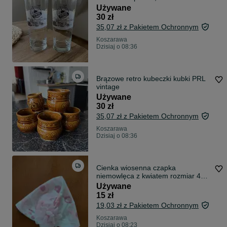
Używane
30 zł
35,07 zł z Pakietem Ochronnym
Koszarawa
Dzisiaj o 08:36
Brązowe retro kubeczki kubki PRL
vintage
Używane
30 zł
35,07 zł z Pakietem Ochronnym
Koszarawa
Dzisiaj o 08:36
Cienka wiosenna czapka
niemowlęca z kwiatem rozmiar 42
cm
Używane
15 zł
19,03 zł z Pakietem Ochronnym
Koszarawa
Dzisiaj o 08:23