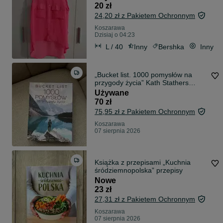
20 zł
24,20 zł z Pakietem Ochronnym
Koszarawa
Dzisiaj o 04:23
L / 40
Inny
Bershka
Inny
„Bucket list. 1000 pomysłów na
przygody życia” Kath Stathers
podróże
Używane
70 zł
75,95 zł z Pakietem Ochronnym
Koszarawa
07 sierpnia 2026
Książka z przepisami „Kuchnia
śródziemnopolska” przepisy
Nowe
23 zł
27,31 zł z Pakietem Ochronnym
Koszarawa
07 sierpnia 2026