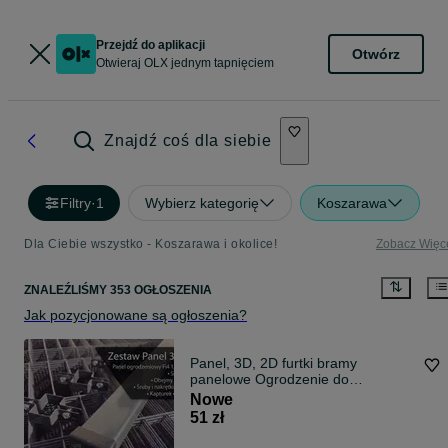
Przejdź do aplikacji
Otwórz
Otwieraj OLX jednym tapnięciem
Znajdź coś dla siebie
Filtry
·
1
Wybierz kategorię
Koszarawa
Dla Ciebie wszystko - Koszarawa i okolice!
Zobacz Więc
ZNALEŹLIŚMY 353 OGŁOSZENIA
Jak pozycjonowane są ogłoszenia?
Panel, 3D, 2D furtki bramy
panelowe Ogrodzenie do
PRODUCENTA
Nowe
51 zł