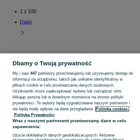
1
z
100
Dalej
Strona główna
Świętokrzyskie
Kostomłoty Drugie
Dbamy o Twoją prywatność
KATEGORIA
My i nasi
447
partnerzy przechowujemy lub uzyskujemy dostęp do
informacji na urządzeniu, takich jak unikalne identyfikatory w
plikach cookie w celu przetwarzania danych osobowych.
Skorzystaj z największego serwisu ogłoszeniowego - Kostomłoty Drugie i okolice! Kupuj to, czego pragniesz i sprzedawaj to, czego już nie potrzebujesz!
Zobacz Więc
Użytkownik może zaakceptować wybory lub zarządzać nimi,
klikając poniżej lub w dowolnym momencie na stronie polityki
Mapa kategorii
prywatności. Te wybory będą sygnalizowane naszym partnerom i
nie będą miały wpływu na dane przeglądania.
Polityka cookies,
Mapa miejscowości
Polityka Prywatności
Mapa ministron
Wraz z naszymi partnerami przetwarzamy dane w celu
Popularne wyszukiwania
zapewnienia:
Użycie dokładnych danych geolokalizacyjnych. Aktywne
skanowanie charakterystyki urządzenia do celów identyfikacji.