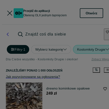
Przejdź do aplikacji
Otwórz
Otwieraj OLX jednym tapnięciem
Znajdź coś dla siebie
Filtry
·
1
Wybierz kategorię
Kostomłoty Drugie
Dla Ciebie wszystko - Kostomłoty Drugie i okolice!
Zobacz Więc
ZNALEŹLIŚMY
PONAD
1 000 OGŁOSZEŃ
Jak pozycjonowane są ogłoszenia?
drewno kominkowe opałowe
249 zł