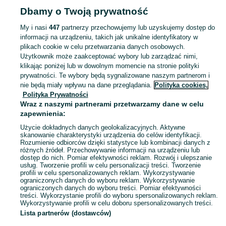
Dbamy o Twoją prywatność
Strona główna
Mazowieckie
Kosów
My i nasi
447
partnerzy przechowujemy lub uzyskujemy dostęp do
informacji na urządzeniu, takich jak unikalne identyfikatory w
KATEGORIA
plikach cookie w celu przetwarzania danych osobowych.
Użytkownik może zaakceptować wybory lub zarządzać nimi,
Skorzystaj z największego serwisu ogłoszeniowego - Kosów i okolice! Kupuj to, czego pragniesz i sprzedawaj to, czego już nie potrzebujesz!
Zobacz Więc
klikając poniżej lub w dowolnym momencie na stronie polityki
prywatności. Te wybory będą sygnalizowane naszym partnerom i
nie będą miały wpływu na dane przeglądania.
Polityka cookies,
Mapa kategorii
Polityka Prywatności
Mapa miejscowości
Wraz z naszymi partnerami przetwarzamy dane w celu
zapewnienia:
Mapa ministron
Użycie dokładnych danych geolokalizacyjnych. Aktywne
Popularne wyszukiwania
skanowanie charakterystyki urządzenia do celów identyfikacji.
Rozumienie odbiorców dzięki statystyce lub kombinacji danych z
różnych źródeł. Przechowywanie informacji na urządzeniu lub
dostęp do nich. Pomiar efektywności reklam. Rozwój i ulepszanie
usług. Tworzenie profili w celu personalizacji treści. Tworzenie
profili w celu spersonalizowanych reklam. Wykorzystywanie
ograniczonych danych do wyboru reklam. Wykorzystywanie
ograniczonych danych do wyboru treści. Pomiar efektywności
treści. Wykorzystanie profili do wyboru spersonalizowanych reklam.
Wykorzystywanie profili w celu doboru spersonalizowanych treści.
Lista partnerów (dostawców)