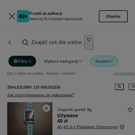
Przejdź do aplikacji
Otwórz
Otwieraj OLX jednym tapnięciem
Znajdź coś dla siebie
Filtry
·
1
Wybierz kategorię
Kosów
Dla Ciebie wszystko - Kosów i okolice!
Zobacz Więc
ZNALEŹLIŚMY 135 OGŁOSZEŃ
Jak pozycjonowane są ogłoszenia?
Zegarek garett 4g
Używane
40 zł
45,43 zł z Pakietem Ochronnym