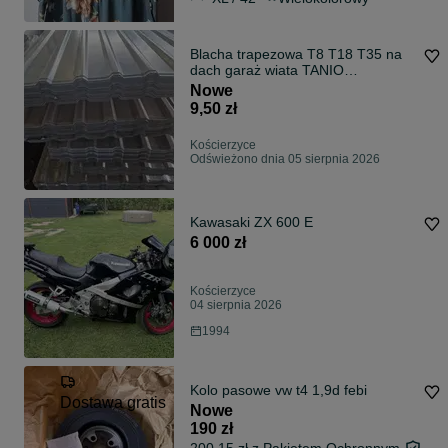
Blacha trapezowa T8 T18 T35 na
dach garaż wiata TANIO
PRODUCENT
Nowe
9,50 zł
Kościerzyce
Odświeżono dnia 05 sierpnia 2026
Kawasaki ZX 600 E
6 000 zł
Kościerzyce
04 sierpnia 2026
1994
Kolo pasowe vw t4 1,9d febi
Dostawa gratis
Nowe
190 zł