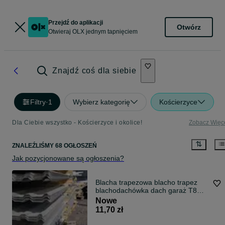
Przejdź do aplikacji
Otwórz
Otwieraj OLX jednym tapnięciem
Znajdź coś dla siebie
Filtry
·
1
Wybierz kategorię
Kościerzyce
Dla Ciebie wszystko - Kościerzyce i okolice!
Zobacz Więc
ZNALEŹLIŚMY 68 OGŁOSZEŃ
Jak pozycjonowane są ogłoszenia?
Blacha trapezowa blacho trapez
blachodachówka dach garaż T8
T18 T35
Nowe
11,70 zł