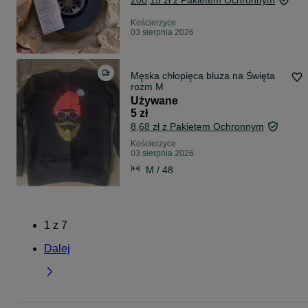
200,15 zł z Pakietem Ochronnym
Kościerzyce
03 sierpnia 2026
Męska chłopięca bluza na Święta
rozm M
Używane
5 zł
8,68 zł z Pakietem Ochronnym
Kościerzyce
03 sierpnia 2026
M / 48
1
z
7
Dalej