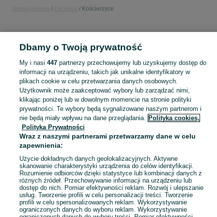
Strona główna
Opolskie
Kościerzyce
KATEGORIA
Dbamy o Twoją prywatność
Popularne wyszukiwania
My i nasi
447
partnerzy przechowujemy lub uzyskujemy dostęp do
zlotaraczka konserwator
informacji na urządzeniu, takich jak unikalne identyfikatory w
plikach cookie w celu przetwarzania danych osobowych.
Użytkownik może zaakceptować wybory lub zarządzać nimi,
Skorzystaj z największego serwisu ogłoszeniowego - Kościerzyce i okolice! Kupuj to, czego pragniesz i sprzedawaj to, czego już nie potrzebujesz!
Zobacz Więc
klikając poniżej lub w dowolnym momencie na stronie polityki
prywatności. Te wybory będą sygnalizowane naszym partnerom i
nie będą miały wpływu na dane przeglądania.
Polityka cookies,
Mapa kategorii
Polityka Prywatności
Mapa miejscowości
Wraz z naszymi partnerami przetwarzamy dane w celu
Mapa ministron
zapewnienia:
Popularne wyszukiwania
Użycie dokładnych danych geolokalizacyjnych. Aktywne
skanowanie charakterystyki urządzenia do celów identyfikacji.
Rozumienie odbiorców dzięki statystyce lub kombinacji danych z
różnych źródeł. Przechowywanie informacji na urządzeniu lub
dostęp do nich. Pomiar efektywności reklam. Rozwój i ulepszanie
usług. Tworzenie profili w celu personalizacji treści. Tworzenie
profili w celu spersonalizowanych reklam. Wykorzystywanie
ograniczonych danych do wyboru reklam. Wykorzystywanie
ograniczonych danych do wyboru treści. Pomiar efektywności