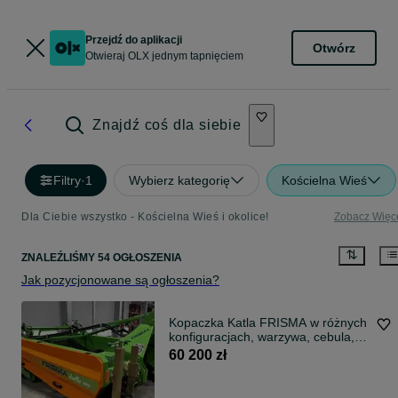
Przejdź do aplikacji
Otwórz
Otwieraj OLX jednym tapnięciem
Znajdź coś dla siebie
Filtry
·
1
Wybierz kategorię
Kościelna Wieś
Dla Ciebie wszystko - Kościelna Wieś i okolice!
Zobacz Więc
ZNALEŹLIŚMY 54 OGŁOSZENIA
Jak pozycjonowane są ogłoszenia?
Kopaczka Katla FRISMA w różnych
konfiguracjach, warzywa, cebula,
burak
60 200 zł