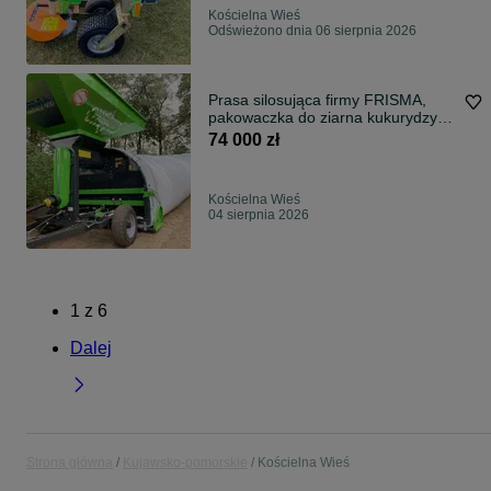
Kościelna Wieś
Odświeżono dnia 06 sierpnia 2026
Prasa silosująca firmy FRISMA,
pakowaczka do ziarna kukurydzy w
rękawy
74 000 zł
Kościelna Wieś
04 sierpnia 2026
1
z
6
Dalej
Strona główna
Kujawsko-pomorskie
Kościelna Wieś