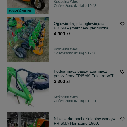
Kościelna Wieś
Odświeżono dzisiaj o 10:43
WYRÓŻNIONE
Ogławiarka, piła ogławiająca
FRISMA (marchew, pietruszka)
GWARANCJA!!!
4 900 zł
Kościelna Wieś
Odświeżono dzisiaj o 12:50
Podgarniacz paszy, zgarniacz
paszy firmy FRISMA Faktura VAT,
Gwarancja
3 200 zł
Kościelna Wieś
Odświeżono dzisiaj o 12:41
Niszczarka naci / zieleniny warzyw
FRISMA Hurricane 1500