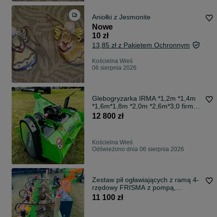
Aniołki z Jesmonite
Nowe
10 zł
13,85 zł z Pakietem Ochronnym
Kościelna Wieś
06 sierpnia 2026
Glebogryzarka IRMA *1,2m *1,4m
*1,6m*1,8m *2,0m *2,6m*3,0 firmy
FRISMA
12 800 zł
Kościelna Wieś
Odświeżono dnia 06 sierpnia 2026
Zestaw pił ogławiających z ramą 4-
rzędowy FRISMA z pompą,
ogławiarka.
11 100 zł