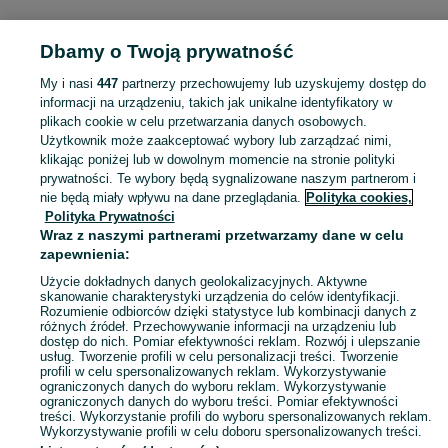
KATEGORIA
Dbamy o Twoją prywatność
Popularne wyszukiwania
My i nasi
447
partnerzy przechowujemy lub uzyskujemy dostęp do
perliczki
informacji na urządzeniu, takich jak unikalne identyfikatory w
plikach cookie w celu przetwarzania danych osobowych.
Użytkownik może zaakceptować wybory lub zarządzać nimi,
Skorzystaj z największego serwisu ogłoszeniowego - Kościelna Wieś i okolice! Kupuj to, czego pragniesz i sprzedawaj to, czego już nie potrzebujesz!
Zobacz Więc
klikając poniżej lub w dowolnym momencie na stronie polityki
prywatności. Te wybory będą sygnalizowane naszym partnerom i
nie będą miały wpływu na dane przeglądania.
Polityka cookies,
Mapa kategorii
Polityka Prywatności
Mapa miejscowości
Wraz z naszymi partnerami przetwarzamy dane w celu
zapewnienia:
Mapa ministron
Popularne wyszukiwania
Użycie dokładnych danych geolokalizacyjnych. Aktywne
skanowanie charakterystyki urządzenia do celów identyfikacji.
Rozumienie odbiorców dzięki statystyce lub kombinacji danych z
różnych źródeł. Przechowywanie informacji na urządzeniu lub
dostęp do nich. Pomiar efektywności reklam. Rozwój i ulepszanie
usług. Tworzenie profili w celu personalizacji treści. Tworzenie
profili w celu spersonalizowanych reklam. Wykorzystywanie
ograniczonych danych do wyboru reklam. Wykorzystywanie
ograniczonych danych do wyboru treści. Pomiar efektywności
treści. Wykorzystanie profili do wyboru spersonalizowanych reklam.
Wykorzystywanie profili w celu doboru spersonalizowanych treści.