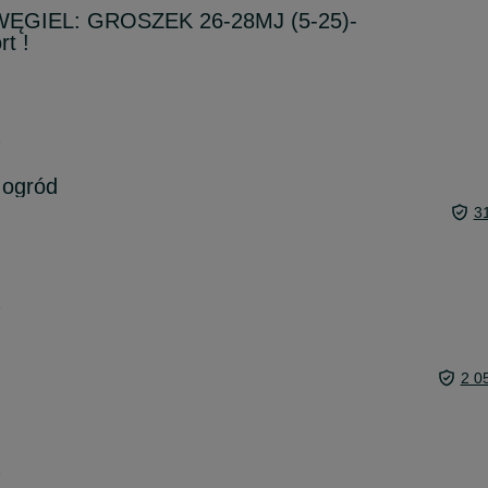
WĘGIEL: GROSZEK 26-28MJ (5-25)-
t !
6
 ogród
3
6
2 0
6