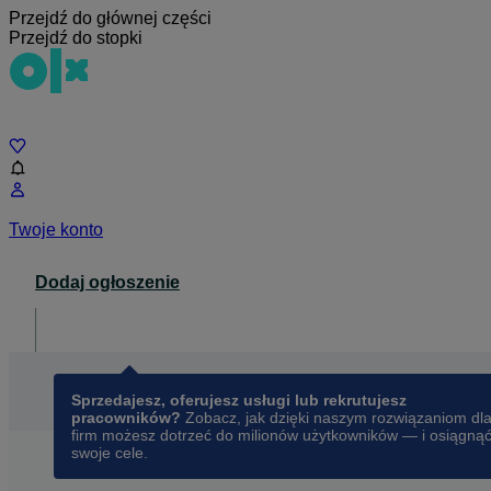
Przejdź do głównej części
Przejdź do stopki
Czat
Twoje konto
Dodaj ogłoszenie
Dla biznesu
opens in a new tab
Sprzedajesz, oferujesz usługi lub rekrutujesz
pracowników?
Zobacz, jak dzięki naszym rozwiązaniom dl
firm możesz dotrzeć do milionów użytkowników — i osiągną
swoje cele.