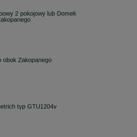
6
bowy 2 pokojowy lub Domek
 Zakopanego
6
o obok Zakopanego
6
ietrich typ GTU1204v