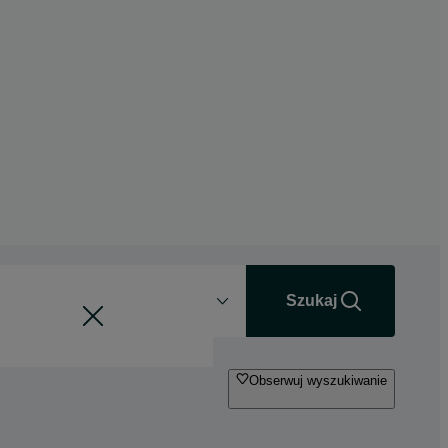
Odległość
+0 km
Szukaj
Obserwuj wyszukiwanie