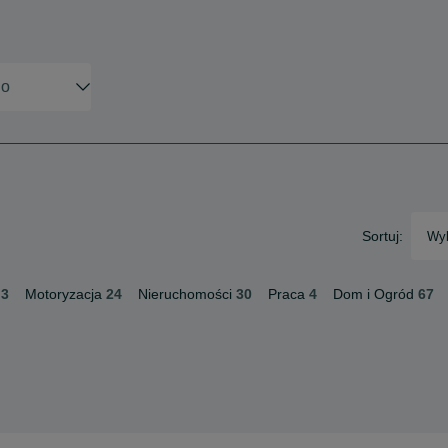
Sortuj:
Wyb
3
Motoryzacja
24
Nieruchomości
30
Praca
4
Dom i Ogród
67