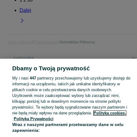
Dalej
Strona główna
Podkarpackie
Korniaktów Północny
KATEGORIA
Dbamy o Twoją prywatność
Popularne wyszukiwania
My i nasi
447
partnerzy przechowujemy lub uzyskujemy dostęp do
rower
informacji na urządzeniu, takich jak unikalne identyfikatory w
plikach cookie w celu przetwarzania danych osobowych.
Użytkownik może zaakceptować wybory lub zarządzać nimi,
Skorzystaj z największego serwisu ogłoszeniowego - Korniaktów Północny i okolice! Kupuj to, czego pragniesz i sprzedawaj to, czego już nie potrzebujesz!
Zobacz Więc
klikając poniżej lub w dowolnym momencie na stronie polityki
prywatności. Te wybory będą sygnalizowane naszym partnerom i
Mapa kategorii
nie będą miały wpływu na dane przeglądania.
Polityka cookies,
Polityka Prywatności
Mapa miejscowości
Wraz z naszymi partnerami przetwarzamy dane w celu
Mapa ministron
zapewnienia:
Popularne wyszukiwania