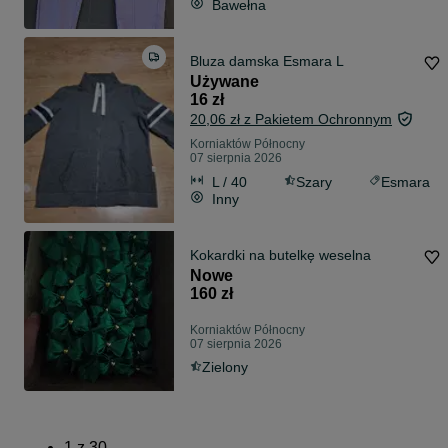
Bawełna
Bluza damska Esmara L
Używane
16 zł
20,06 zł z Pakietem Ochronnym
Korniaktów Północny
07 sierpnia 2026
L / 40
Szary
Esmara
Inny
Kokardki na butelkę weselna
Nowe
160 zł
Korniaktów Północny
07 sierpnia 2026
Zielony
1
z
30