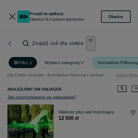
Przejdź do aplikacji
Otwórz
Otwieraj OLX jednym tapnięciem
Znajdź coś dla siebie
Filtry
·
1
Wybierz kategorię
Korniaktów Północn
Dla Ciebie wszystko - Korniaktów Północny i okolice!
Zobacz Więc
ZNALEŹLIŚMY 298 OGŁOSZEŃ
Jak pozycjonowane są ogłoszenia?
Głębosz plus wał mulczujący
12 500 zł