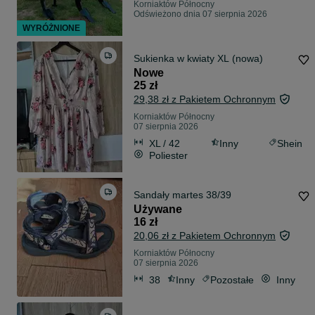
Korniaktów Północny
Odświeżono dnia 07 sierpnia 2026
WYRÓŻNIONE
Sukienka w kwiaty XL (nowa)
Nowe
25 zł
29,38 zł z Pakietem Ochronnym
Korniaktów Północny
07 sierpnia 2026
XL / 42
Inny
Shein
Poliester
Sandały martes 38/39
Używane
16 zł
20,06 zł z Pakietem Ochronnym
Korniaktów Północny
07 sierpnia 2026
38
Inny
Pozostałe
Inny