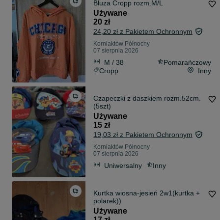
Bluza Cropp rozm.M/L
Używane
20 zł
24,20 zł z Pakietem Ochronnym
Korniaktów Północny
07 sierpnia 2026
M / 38
Pomarańczowy
Cropp
Inny
Czapeczki z daszkiem rozm.52cm.
(5szt)
Używane
15 zł
19,03 zł z Pakietem Ochronnym
Korniaktów Północny
07 sierpnia 2026
Uniwersalny
Inny
Kurtka wiosna-jesień 2w1(kurtka +
polarek))
Używane
17 zł