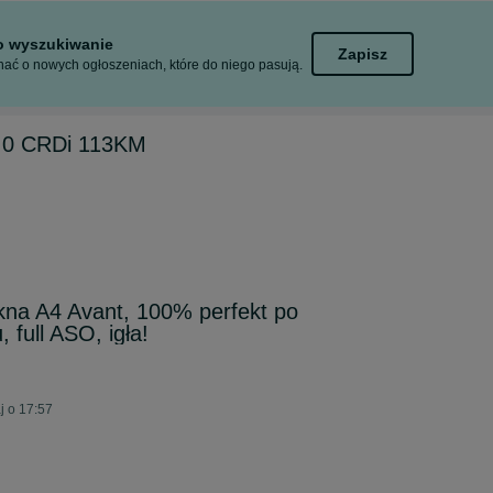
to wyszukiwanie
Zapisz
ać o nowych ogłoszeniach, które do niego pasują.
2.0 CRDi 113KM
kna A4 Avant, 100% perfekt po
 full ASO, igła!
j o 17:57