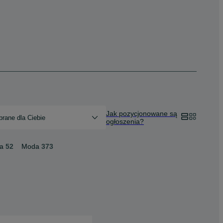
Jak pozycjonowane są
rane dla Ciebie
ogłoszenia?
ka
52
Moda
373