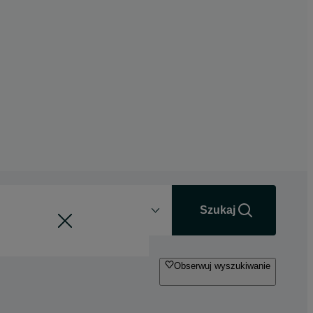
Odległość
+0 km
Szukaj
Obserwuj wyszukiwanie