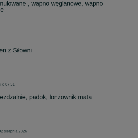
nulowane , wapno węglanowe, wapno
ie
n z Siłowni
j o 07:51
eżdzalnie, padok, lonżownik mata
02 sierpnia 2026