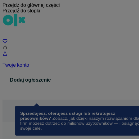
Przejdź do głównej części
Przejdź do stopki
Czat
Twoje konto
Dodaj ogłoszenie
Dla biznesu
opens in a new tab
Sprzedajesz, oferujesz usługi lub rekrutujesz
pracowników?
Zobacz, jak dzięki naszym rozwiązaniom dl
firm możesz dotrzeć do milionów użytkowników — i osiągną
swoje cele.