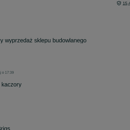
15,
y wyprzedaż sklepu budowlanego
j o 17:39
 kaczory
Brigs