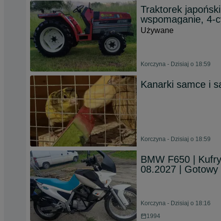
Traktorek japońsk
wspomaganie, 4-cy
Używane
Korczyna - Dzisiaj o 18:59
Kanarki samce i s
Korczyna - Dzisiaj o 18:59
BMW F650 | Kufry
08.2027 | Gotowy 
Korczyna - Dzisiaj o 18:16
1994