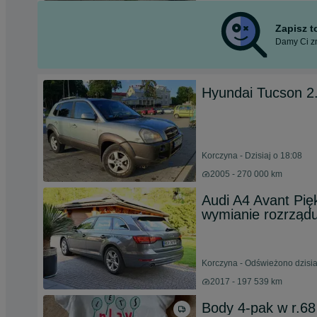
Zapisz 
Damy Ci zn
Hyundai Tucson 
Korczyna - Dzisiaj o 18:08
2005 - 270 000 km
Audi A4 Avant Pię
wymianie rozrządu,
Korczyna - Odświeżono dzisia
2017 - 197 539 km
Body 4-pak w r.68