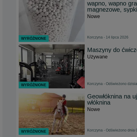
wapno, wapno gra
magnezowe, sypk
Nowe
Korczyna - 14 lipca 2026
WYRÓŻNIONE
Maszyny do ćwicze
Używane
Korczyna - Odświeżono dzisia
WYRÓŻNIONE
Geowłóknina na uj
włóknina
Nowe
Korczyna - Odświeżono dnia 
WYRÓŻNIONE