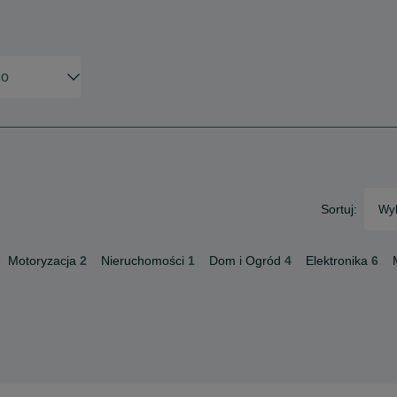
Sortuj:
Wyb
Motoryzacja
2
Nieruchomości
1
Dom i Ogród
4
Elektronika
6