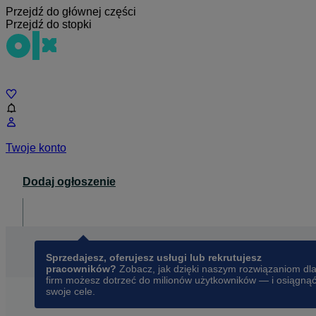
Przejdź do głównej części
Przejdź do stopki
Czat
Twoje konto
Dodaj ogłoszenie
Dla biznesu
opens in a new tab
Sprzedajesz, oferujesz usługi lub rekrutujesz
pracowników?
Zobacz, jak dzięki naszym rozwiązaniom dl
firm możesz dotrzeć do milionów użytkowników — i osiągną
swoje cele.