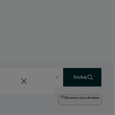
Odległość
+0 km
Szukaj
Obserwuj wyszukiwanie