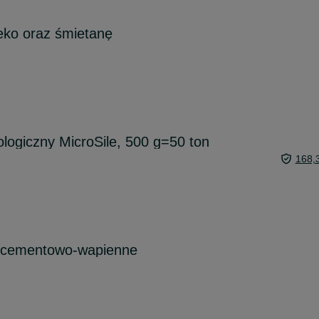
eko oraz śmietanę
ologiczny MicroSile, 500 g=50 ton
168,
 cementowo-wapienne