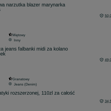
wa narzutka blazer marynarka
6
50,
Miętowy
Inny
a jeans falbanki midi za kolano
rek
49,
Granatowy
Jeans (Denim)
tyki rozszerzonej, 110zl za całość
34,