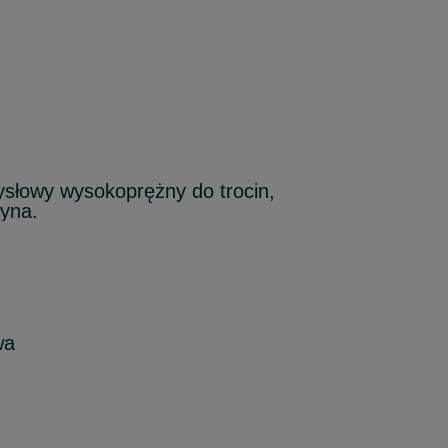
słowy wysokoprężny do trocin,
łyna.
wa