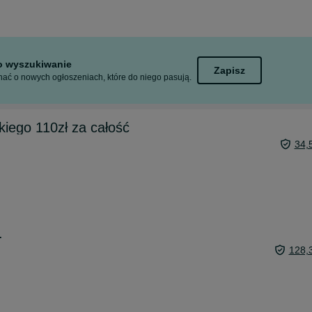
to wyszukiwanie
Zapisz
ać o nowych ogłoszeniach, które do niego pasują.
kiego 110zł za całość
34,
.
128,