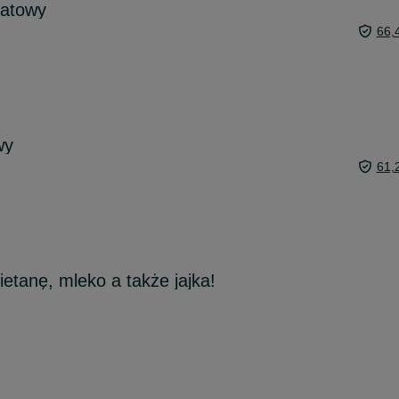
iatowy
66,
wy
61,
etanę, mleko a także jajka!