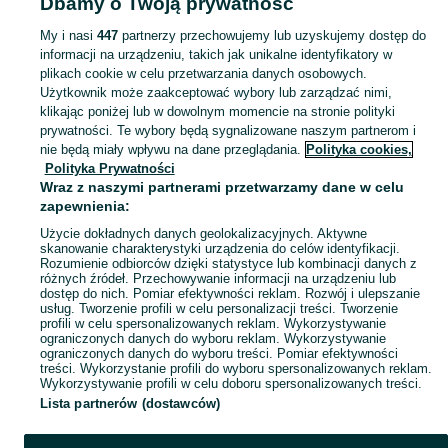
Dbamy o Twoją prywatność
Strona główna
Kujawsko-pomorskie
Konstantowo
My i nasi
447
partnerzy przechowujemy lub uzyskujemy dostęp do
informacji na urządzeniu, takich jak unikalne identyfikatory w
KATEGORIA
plikach cookie w celu przetwarzania danych osobowych.
Użytkownik może zaakceptować wybory lub zarządzać nimi,
Skorzystaj z największego serwisu ogłoszeniowego - Konstantowo i okolice! Kupuj to, czego pragniesz i sprzedawaj to, czego już nie potrzebujesz!
Zobacz Więc
klikając poniżej lub w dowolnym momencie na stronie polityki
prywatności. Te wybory będą sygnalizowane naszym partnerom i
nie będą miały wpływu na dane przeglądania.
Polityka cookies,
Mapa kategorii
Polityka Prywatności
Mapa miejscowości
Wraz z naszymi partnerami przetwarzamy dane w celu
zapewnienia:
Mapa ministron
Użycie dokładnych danych geolokalizacyjnych. Aktywne
Popularne wyszukiwania
skanowanie charakterystyki urządzenia do celów identyfikacji.
Rozumienie odbiorców dzięki statystyce lub kombinacji danych z
różnych źródeł. Przechowywanie informacji na urządzeniu lub
dostęp do nich. Pomiar efektywności reklam. Rozwój i ulepszanie
usług. Tworzenie profili w celu personalizacji treści. Tworzenie
profili w celu spersonalizowanych reklam. Wykorzystywanie
ograniczonych danych do wyboru reklam. Wykorzystywanie
ograniczonych danych do wyboru treści. Pomiar efektywności
treści. Wykorzystanie profili do wyboru spersonalizowanych reklam.
Wykorzystywanie profili w celu doboru spersonalizowanych treści.
Lista partnerów (dostawców)