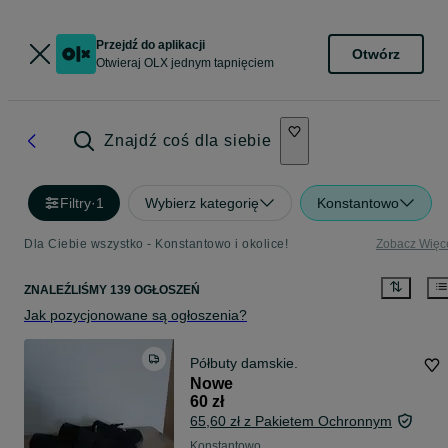
Przejdź do aplikacji
Otwórz
Otwieraj OLX jednym tapnięciem
Znajdź coś dla siebie
Filtry
·
1
Wybierz kategorię
Konstantowo
Dla Ciebie wszystko - Konstantowo i okolice!
Zobacz Więc
ZNALEŹLIŚMY 139 OGŁOSZEŃ
Jak pozycjonowane są ogłoszenia?
Półbuty damskie.
Nowe
60 zł
65,60 zł z Pakietem Ochronnym
Konstantowo