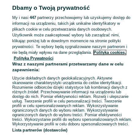
Dbamy o Twoją prywatność
Strona główna
Dolnośląskie
Komorowice
My i nasi
447
partnerzy przechowujemy lub uzyskujemy dostęp do
informacji na urządzeniu, takich jak unikalne identyfikatory w
KATEGORIA
plikach cookie w celu przetwarzania danych osobowych.
Użytkownik może zaakceptować wybory lub zarządzać nimi,
Skorzystaj z największego serwisu ogłoszeniowego - Komorowice i okolice! Kupuj to, czego pragniesz i sprzedawaj to, czego już nie potrzebujesz!
Zobacz Więc
klikając poniżej lub w dowolnym momencie na stronie polityki
prywatności. Te wybory będą sygnalizowane naszym partnerom i
nie będą miały wpływu na dane przeglądania.
Polityka cookies,
Mapa kategorii
Polityka Prywatności
Mapa miejscowości
Wraz z naszymi partnerami przetwarzamy dane w celu
zapewnienia:
Mapa ministron
Użycie dokładnych danych geolokalizacyjnych. Aktywne
Popularne wyszukiwania
skanowanie charakterystyki urządzenia do celów identyfikacji.
Rozumienie odbiorców dzięki statystyce lub kombinacji danych z
różnych źródeł. Przechowywanie informacji na urządzeniu lub
dostęp do nich. Pomiar efektywności reklam. Rozwój i ulepszanie
usług. Tworzenie profili w celu personalizacji treści. Tworzenie
profili w celu spersonalizowanych reklam. Wykorzystywanie
ograniczonych danych do wyboru reklam. Wykorzystywanie
ograniczonych danych do wyboru treści. Pomiar efektywności
treści. Wykorzystanie profili do wyboru spersonalizowanych reklam.
Wykorzystywanie profili w celu doboru spersonalizowanych treści.
Lista partnerów (dostawców)