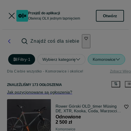
Przejdź do aplikacji
Otwórz
Otwieraj OLX jednym tapnięciem
Znajdź coś dla siebie
Filtry
·
1
Wybierz kategorię
Komorowice
Dla Ciebie wszystko - Komorowice i okolice!
Zobacz Więc
ZNALEŹLIŚMY 173 OGŁOSZENIA
Jak pozycjonowane są ogłoszenia?
Rower Górski OLD_timer Müsing
DE, XTR, Kooka, Coda, Marzocci,
Magura, Sztos XL
Odnowione
2 500 zł
Komorowice