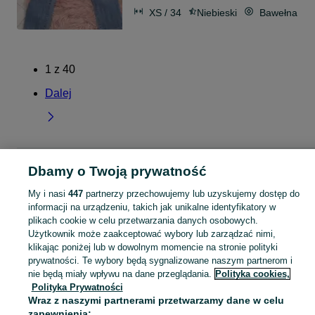
XS / 34
Niebieski
Bawełna
1
z
40
Dalej
Strona główna
Mazowieckie
Kolonia Krępa
Dbamy o Twoją prywatność
My i nasi
447
partnerzy przechowujemy lub uzyskujemy dostęp do
KATEGORIA
informacji na urządzeniu, takich jak unikalne identyfikatory w
plikach cookie w celu przetwarzania danych osobowych.
Użytkownik może zaakceptować wybory lub zarządzać nimi,
Skorzystaj z największego serwisu ogłoszeniowego - Kolonia Krępa i okolice! Kupuj to, czego pragniesz i sprzedawaj to, czego już nie potrzebujesz!
Zobacz Więc
klikając poniżej lub w dowolnym momencie na stronie polityki
prywatności. Te wybory będą sygnalizowane naszym partnerom i
Mapa kategorii
nie będą miały wpływu na dane przeglądania.
Polityka cookies,
Polityka Prywatności
Mapa miejscowości
Wraz z naszymi partnerami przetwarzamy dane w celu
Mapa ministron
zapewnienia: