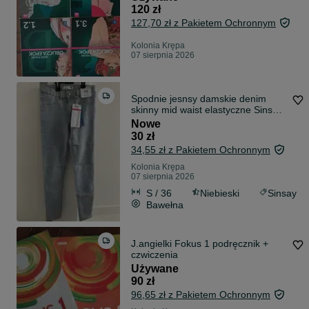
120 zł
127,70 zł z Pakietem Ochronnym
Kolonia Krępa
07 sierpnia 2026
Spodnie jesnsy damskie denim
skinny mid waist elastyczne Sinsay
36 S
Nowe
30 zł
34,55 zł z Pakietem Ochronnym
Kolonia Krępa
07 sierpnia 2026
S / 36
Niebieski
Sinsay
Bawełna
J.angielki Fokus 1 podręcznik +
czwiczenia
Używane
90 zł
96,65 zł z Pakietem Ochronnym