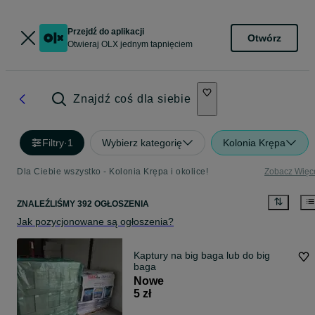
Przejdź do aplikacji
Otwórz
Otwieraj OLX jednym tapnięciem
Znajdź coś dla siebie
Filtry
·
1
Wybierz kategorię
Kolonia Krępa
Dla Ciebie wszystko - Kolonia Krępa i okolice!
Zobacz Więc
ZNALEŹLIŚMY 392 OGŁOSZENIA
Jak pozycjonowane są ogłoszenia?
Kaptury na big baga lub do big
baga
Nowe
5 zł