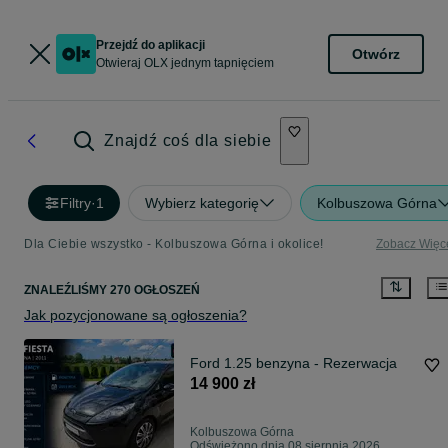
Przejdź do aplikacji
Otwórz
Otwieraj OLX jednym tapnięciem
Znajdź coś dla siebie
Filtry
·
1
Wybierz kategorię
Kolbuszowa Górna
Dla Ciebie wszystko - Kolbuszowa Górna i okolice!
Zobacz Więc
ZNALEŹLIŚMY 270 OGŁOSZEŃ
Jak pozycjonowane są ogłoszenia?
Ford 1.25 benzyna - Rezerwacja
14 900 zł
Kolbuszowa Górna
Odświeżono dnia 08 sierpnia 2026