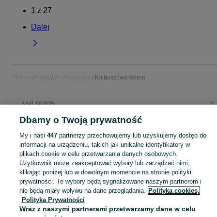
1
z
27
Dalej
Strona główna
Podkarpackie
Kolbuszowa Górna
KATEGORIA
Dbamy o Twoją prywatność
Popularne wyszukiwania
My i nasi
447
partnerzy przechowujemy lub uzyskujemy dostęp do
ziemniaki dla kur
pszenica
kolb
perliczki
informacji na urządzeniu, takich jak unikalne identyfikatory w
plikach cookie w celu przetwarzania danych osobowych.
Użytkownik może zaakceptować wybory lub zarządzać nimi,
Skorzystaj z największego serwisu ogłoszeniowego - Kolbuszowa Górna i okolice! Kupuj to, czego pragniesz i sprzedawaj to, czego już nie potrzebujesz!
Zobacz Więc
klikając poniżej lub w dowolnym momencie na stronie polityki
prywatności. Te wybory będą sygnalizowane naszym partnerom i
Mapa kategorii
nie będą miały wpływu na dane przeglądania.
Polityka cookies,
Polityka Prywatności
Mapa miejscowości
Wraz z naszymi partnerami przetwarzamy dane w celu
Mapa ministron