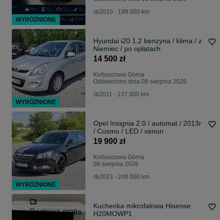
2010 - 199 000 km
WYRÓŻNIONE
Hyundai i20 1.2 benzyna / klima / z
Niemiec / po opłatach
14 500 zł
Kolbuszowa Górna
Odświeżono dnia 08 sierpnia 2026
2011 - 137 000 km
WYRÓŻNIONE
Opel Insignia 2.0 / automat / 2013r
/ Cosmo / LED / xenon
19 900 zł
Kolbuszowa Górna
08 sierpnia 2026
2013 - 248 000 km
WYRÓŻNIONE
Kuchenka mikrofalowa Hisense
Dostawa gratis
H20MOWP1