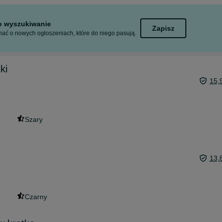
to wyszukiwanie
Zapisz
ać o nowych ogłoszeniach, które do niego pasują.
ki
15,
Szary
13,
Czarny