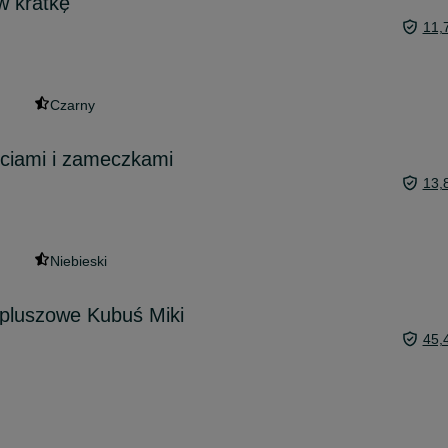
w kratkę
11,
Czarny
yciami i zameczkami
13,
Niebieski
 pluszowe Kubuś Miki
45,