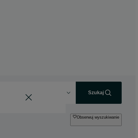
Odległość
+0 km
Szukaj
Obserwuj wyszukiwanie