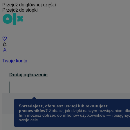
Przejdź do głównej części
Przejdź do stopki
Czat
Twoje konto
Dodaj ogłoszenie
Dla biznesu
opens in a new tab
Sprzedajesz, oferujesz usługi lub rekrutujesz
pracowników?
Zobacz, jak dzięki naszym rozwiązaniom dl
firm możesz dotrzeć do milionów użytkowników — i osiągną
swoje cele.