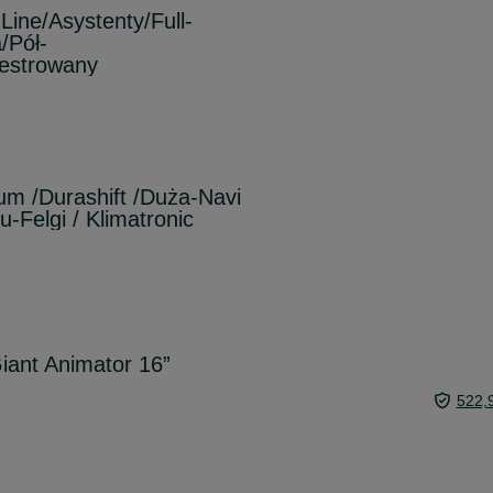
ine/Asystenty/Full-
/Pół-
jestrowany
um /Durashift /Duża-Navi
u-Felgi / Klimatronic
iant Animator 16”
522,