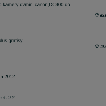
do kamery dvmini canon,DC400 do
45,
plus gratisy
70,
5 2012
siaj o 17:54