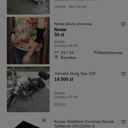
2004 - 364 795 km
Nowa bluza dresowa
Nowe
50 zł
Kobyle
Dzisiaj o 08:49
XS / 34
Wielokolorowy
Bawełna
Yamaha Drag Star 125
14 500 zł
Kobyle
Dzisiaj o 07:49
2001
Kovax Toleblock Gumowy Klocek
Szlifierski 26X32Mm S