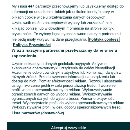
My i nasi
447
partnerzy przechowujemy lub uzyskujemy dostęp do
informacji na urządzeniu, takich jak unikalne identyfikatory w
KATEGORIA
plikach cookie w celu przetwarzania danych osobowych.
Użytkownik może zaakceptować wybory lub zarządzać nimi,
klikając poniżej lub w dowolnym momencie na stronie polityki
Skorzystaj z największego serwisu ogłoszeniowego - Kobyle i okolice! Kupuj to, czego pragniesz i sprzedawaj to, czego już nie potrzebujesz!
Zobacz Więc
prywatności. Te wybory będą sygnalizowane naszym partnerom i
nie będą miały wpływu na dane przeglądania.
Polityka cookies,
Mapa kategorii
Polityka Prywatności
Mapa miejscowości
Wraz z naszymi partnerami przetwarzamy dane w celu
zapewnienia:
Mapa ministron
Użycie dokładnych danych geolokalizacyjnych. Aktywne
Popularne wyszukiwania
skanowanie charakterystyki urządzenia do celów identyfikacji.
Rozumienie odbiorców dzięki statystyce lub kombinacji danych z
różnych źródeł. Przechowywanie informacji na urządzeniu lub
dostęp do nich. Pomiar efektywności reklam. Rozwój i ulepszanie
usług. Tworzenie profili w celu personalizacji treści. Tworzenie
profili w celu spersonalizowanych reklam. Wykorzystywanie
ograniczonych danych do wyboru reklam. Wykorzystywanie
ograniczonych danych do wyboru treści. Pomiar efektywności
treści. Wykorzystanie profili do wyboru spersonalizowanych reklam.
Wykorzystywanie profili w celu doboru spersonalizowanych treści.
Lista partnerów (dostawców)
Akceptuj wszystkie