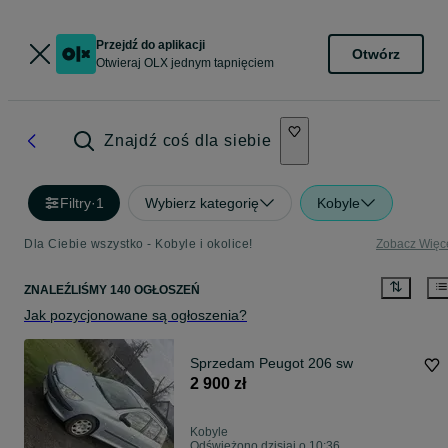
Przejdź do aplikacji
Otwórz
Otwieraj OLX jednym tapnięciem
Znajdź coś dla siebie
Filtry
·
1
Wybierz kategorię
Kobyle
Dla Ciebie wszystko - Kobyle i okolice!
Zobacz Więc
ZNALEŹLIŚMY 140 OGŁOSZEŃ
Jak pozycjonowane są ogłoszenia?
Sprzedam Peugot 206 sw
2 900 zł
Kobyle
Odświeżono dzisiaj o 10:36