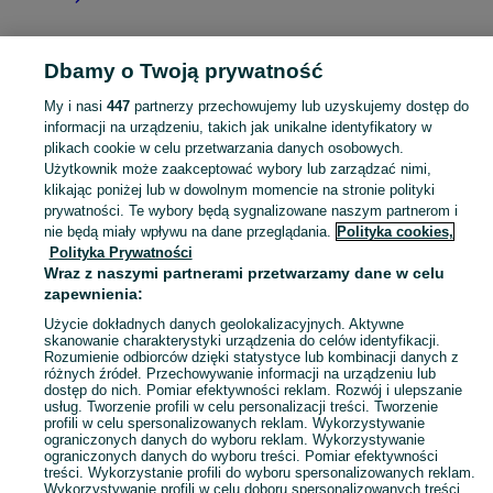
Dbamy o Twoją prywatność
Strona główna
Kujawsko-pomorskie
Knieja
My i nasi
447
partnerzy przechowujemy lub uzyskujemy dostęp do
informacji na urządzeniu, takich jak unikalne identyfikatory w
KATEGORIA
plikach cookie w celu przetwarzania danych osobowych.
Użytkownik może zaakceptować wybory lub zarządzać nimi,
Skorzystaj z największego serwisu ogłoszeniowego - Knieja i okolice! Kupuj to, czego pragniesz i sprzedawaj to, czego już nie potrzebujesz!
Zobacz Więc
klikając poniżej lub w dowolnym momencie na stronie polityki
prywatności. Te wybory będą sygnalizowane naszym partnerom i
nie będą miały wpływu na dane przeglądania.
Polityka cookies,
Mapa kategorii
Polityka Prywatności
Mapa miejscowości
Wraz z naszymi partnerami przetwarzamy dane w celu
zapewnienia:
Mapa ministron
Popularne wyszukiwania
Użycie dokładnych danych geolokalizacyjnych. Aktywne
skanowanie charakterystyki urządzenia do celów identyfikacji.
Rozumienie odbiorców dzięki statystyce lub kombinacji danych z
różnych źródeł. Przechowywanie informacji na urządzeniu lub
dostęp do nich. Pomiar efektywności reklam. Rozwój i ulepszanie
usług. Tworzenie profili w celu personalizacji treści. Tworzenie
profili w celu spersonalizowanych reklam. Wykorzystywanie
ograniczonych danych do wyboru reklam. Wykorzystywanie
ograniczonych danych do wyboru treści. Pomiar efektywności
treści. Wykorzystanie profili do wyboru spersonalizowanych reklam.
Wykorzystywanie profili w celu doboru spersonalizowanych treści.