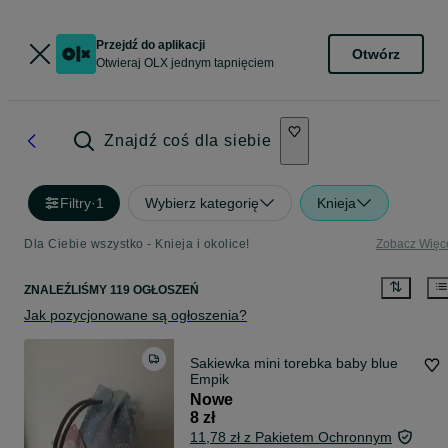
Przejdź do aplikacji
Otwórz
Otwieraj OLX jednym tapnięciem
Znajdź coś dla siebie
Filtry
·
1
Wybierz kategorię
Knieja
Dla Ciebie wszystko - Knieja i okolice!
Zobacz Więc
ZNALEŹLIŚMY 119 OGŁOSZEŃ
Jak pozycjonowane są ogłoszenia?
Sakiewka mini torebka baby blue
Empik
Nowe
8 zł
11,78 zł z Pakietem Ochronnym