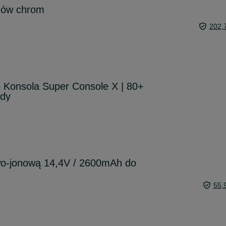
gów chrom
202,
 Konsola Super Console X | 80+
ady
owo-jonową 14,4V / 2600mAh do
55,