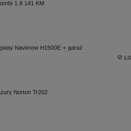
Kombi 1.8 141 KM
egway Navimow H1500E + garaż
3 3
azury Norton Tr202