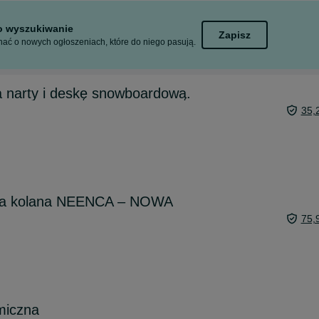
to wyszukiwanie
Zapisz
ać o nowych ogłoszeniach, które do niego pasują.
 narty i deskę snowboardową.
35,
rteza kolana NEENCA – NOWA
75,
miczna