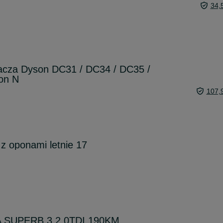
34,
zacza Dyson DC31 / DC34 / DC35 /
on N
107,
 z oponami letnie 17
 SUPERB 3 2.0TDI 190KM