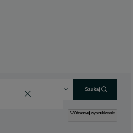
Odległość
+0 km
Szukaj
Obserwuj wyszukiwanie