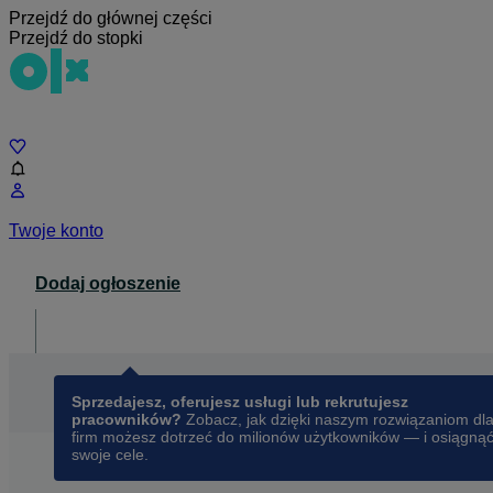
Przejdź do głównej części
Przejdź do stopki
Czat
Twoje konto
Dodaj ogłoszenie
Dla biznesu
opens in a new tab
Sprzedajesz, oferujesz usługi lub rekrutujesz
pracowników?
Zobacz, jak dzięki naszym rozwiązaniom dl
firm możesz dotrzeć do milionów użytkowników — i osiągną
swoje cele.