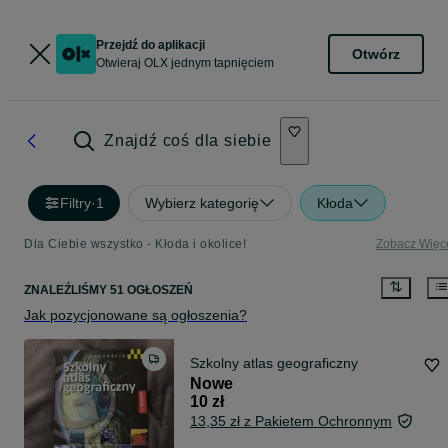
Przejdź do aplikacji
Otwórz
Otwieraj OLX jednym tapnięciem
Znajdź coś dla siebie
Filtry
·
1
Wybierz kategorię
Kłoda
Dla Ciebie wszystko - Kłoda i okolice!
Zobacz Więc
ZNALEŹLIŚMY 51 OGŁOSZEŃ
Jak pozycjonowane są ogłoszenia?
Szkolny atlas geograficzny
Nowe
10 zł
13,35 zł z Pakietem Ochronnym