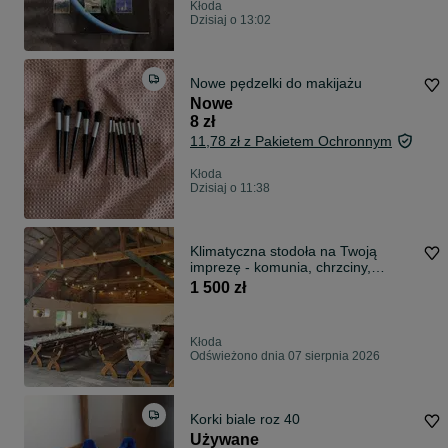
Kłoda
Dzisiaj o 13:02
Nowe pędzelki do makijażu
Nowe
8 zł
11,78 zł z Pakietem Ochronnym
Kłoda
Dzisiaj o 11:38
Klimatyczna stodoła na Twoją
imprezę - komunia, chrzciny,
urodziny, impreza firmowa
1 500 zł
Kłoda
Odświeżono dnia 07 sierpnia 2026
Korki biale roz 40
Używane