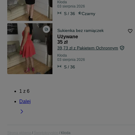
Kłoda
03 sierpnia 2026
S / 36
Czarny
Sukienka bez ramiączek
Używane
35 zł
39,73 zł z Pakietem Ochronnym
Kłoda
03 sierpnia 2026
S / 36
1
z
6
Dalej
Strona główna
Świętokrzyskie
Kłoda