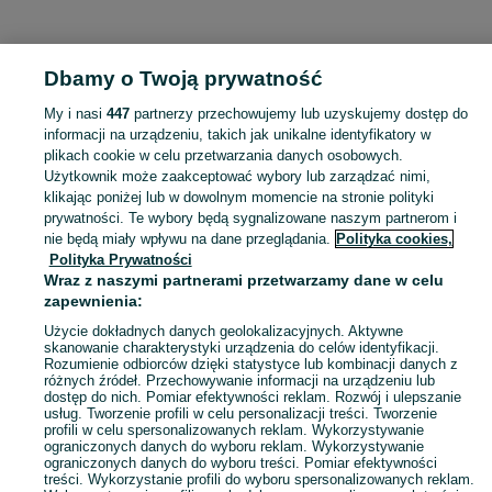
KATEGORIA
Dbamy o Twoją prywatność
Popularne wyszukiwania
My i nasi
447
partnerzy przechowujemy lub uzyskujemy dostęp do
m pakiet
informacji na urządzeniu, takich jak unikalne identyfikatory w
plikach cookie w celu przetwarzania danych osobowych.
Użytkownik może zaakceptować wybory lub zarządzać nimi,
Skorzystaj z największego serwisu ogłoszeniowego - Kłoda i okolice! Kupuj to, czego pragniesz i sprzedawaj to, czego już nie potrzebujesz!
Zobacz Więc
klikając poniżej lub w dowolnym momencie na stronie polityki
prywatności. Te wybory będą sygnalizowane naszym partnerom i
nie będą miały wpływu na dane przeglądania.
Polityka cookies,
Mapa kategorii
Polityka Prywatności
Mapa miejscowości
Wraz z naszymi partnerami przetwarzamy dane w celu
zapewnienia:
Mapa ministron
Popularne wyszukiwania
Użycie dokładnych danych geolokalizacyjnych. Aktywne
skanowanie charakterystyki urządzenia do celów identyfikacji.
Rozumienie odbiorców dzięki statystyce lub kombinacji danych z
różnych źródeł. Przechowywanie informacji na urządzeniu lub
dostęp do nich. Pomiar efektywności reklam. Rozwój i ulepszanie
usług. Tworzenie profili w celu personalizacji treści. Tworzenie
profili w celu spersonalizowanych reklam. Wykorzystywanie
ograniczonych danych do wyboru reklam. Wykorzystywanie
ograniczonych danych do wyboru treści. Pomiar efektywności
treści. Wykorzystanie profili do wyboru spersonalizowanych reklam.