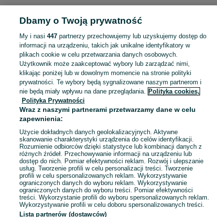
KATEGORIA
Dbamy o Twoją prywatność
Popularne wyszukiwania
My i nasi
447
partnerzy przechowujemy lub uzyskujemy dostęp do
zderzak bmw f30
informacji na urządzeniu, takich jak unikalne identyfikatory w
plikach cookie w celu przetwarzania danych osobowych.
Użytkownik może zaakceptować wybory lub zarządzać nimi,
Skorzystaj z największego serwisu ogłoszeniowego - Klępie Dolne i okolice! Kupuj to, czego pragniesz i sprzedawaj to, czego już nie potrzebujesz!
Zobacz Więc
klikając poniżej lub w dowolnym momencie na stronie polityki
prywatności. Te wybory będą sygnalizowane naszym partnerom i
nie będą miały wpływu na dane przeglądania.
Polityka cookies,
Mapa kategorii
Polityka Prywatności
Mapa miejscowości
Wraz z naszymi partnerami przetwarzamy dane w celu
zapewnienia:
Mapa ministron
Użycie dokładnych danych geolokalizacyjnych. Aktywne
Popularne wyszukiwania
skanowanie charakterystyki urządzenia do celów identyfikacji.
Rozumienie odbiorców dzięki statystyce lub kombinacji danych z
różnych źródeł. Przechowywanie informacji na urządzeniu lub
dostęp do nich. Pomiar efektywności reklam. Rozwój i ulepszanie
usług. Tworzenie profili w celu personalizacji treści. Tworzenie
profili w celu spersonalizowanych reklam. Wykorzystywanie
ograniczonych danych do wyboru reklam. Wykorzystywanie
ograniczonych danych do wyboru treści. Pomiar efektywności
treści. Wykorzystanie profili do wyboru spersonalizowanych reklam.
Wykorzystywanie profili w celu doboru spersonalizowanych treści.
Lista partnerów (dostawców)