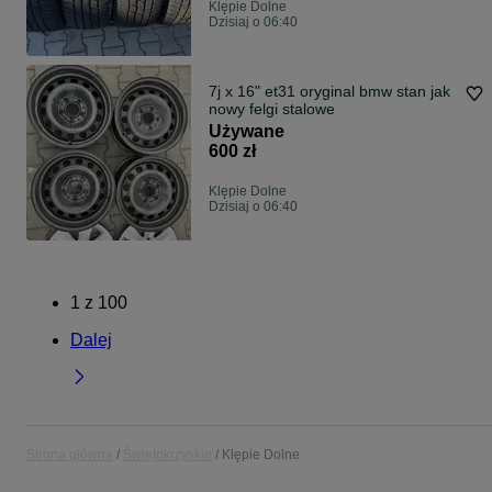
Klępie Dolne
Dzisiaj o 06:40
7j x 16" et31 oryginal bmw stan jak
nowy felgi stalowe
Używane
600 zł
Klępie Dolne
Dzisiaj o 06:40
1
z
100
Dalej
Strona główna
Świętokrzyskie
Klępie Dolne