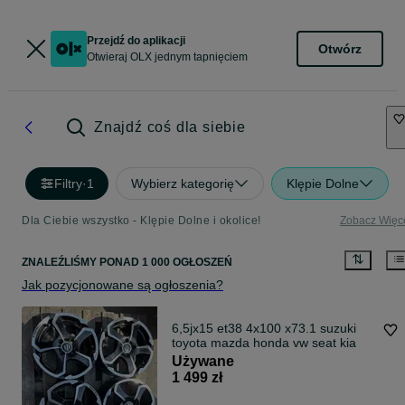
Przejdź do aplikacji
Otwórz
Otwieraj OLX jednym tapnięciem
Znajdź coś dla siebie
Filtry
·
1
Wybierz kategorię
Klępie Dolne
Dla Ciebie wszystko - Klępie Dolne i okolice!
Zobacz Więc
ZNALEŹLIŚMY
PONAD
1 000 OGŁOSZEŃ
Jak pozycjonowane są ogłoszenia?
6,5jx15 et38 4x100 x73.1 suzuki
toyota mazda honda vw seat kia
Używane
1 499 zł