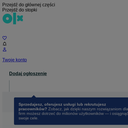
Przejdź do głównej części
Przejdź do stopki
Czat
Twoje konto
Dodaj ogłoszenie
Dla biznesu
opens in a new tab
Sprzedajesz, oferujesz usługi lub rekrutujesz
pracowników?
Zobacz, jak dzięki naszym rozwiązaniom dl
firm możesz dotrzeć do milionów użytkowników — i osiągną
swoje cele.