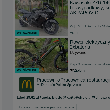
Kawasaki ZZR 140
bezwypadkowy, se
AKRAPOVIC
Kłaj - Odświeżono dnia 05 si
WYRÓŻNIONE
2011
Rower elektryczny
2xbateria
Używane
Kłaj - Odświeżono dnia 04 si
WYRÓŻNIONE
Zielony
Pracownik/Pracownica restauracji
McDonald's Polska Sp. z o.o.
od 29,61 zł / godz. brutto
Kłaj
Pełny etat
Umowa o
Doświadczenie nie jest wymagane