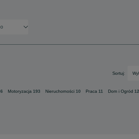
Sortuj:
Wyb
6
Motoryzacja
193
Nieruchomości
10
Praca
11
Dom i Ogród
1