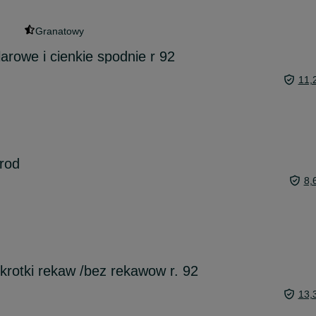
Granatowy
arowe i cienkie spodnie r 92
11,
rod
8,
krotki rekaw /bez rekawow r. 92
13,