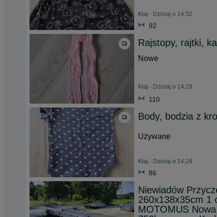
Kłaj - Dzisiaj o 14:32
92
Rajstopy, rajtki, k
Nowe
Kłaj - Dzisiaj o 14:29
110
Body, bodzia z kr
Używane
Kłaj - Dzisiaj o 14:28
86
Niewiadów Przyc
260x138x35cm 1 
MOTOMUS Nowa p