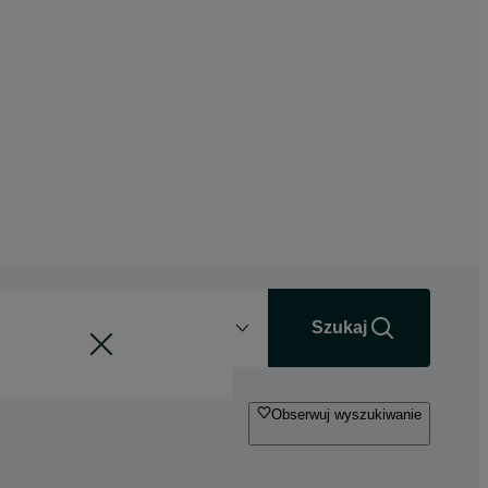
Odległość
+0 km
Szukaj
Obserwuj wyszukiwanie