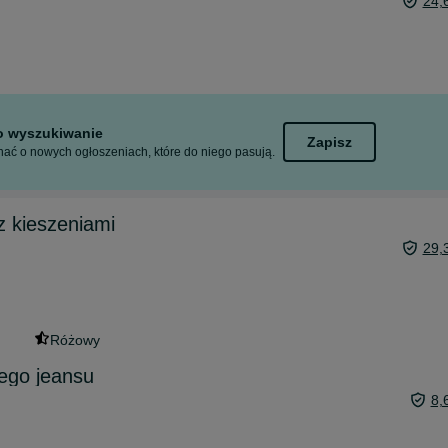
24,
to wyszukiwanie
Zapisz
ać o nowych ogłoszeniach, które do niego pasują.
 kieszeniami
29,
Różowy
ego jeansu
8,