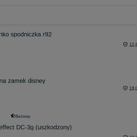
nko spodniczka r92
12,
 na zamek disney
19,
Beżowy
 effect DC-3g (uszkodzony)