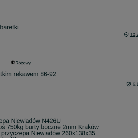
abaretki
10,
Różowy
otkim rekawem 86-92
6,
zepa Niewiadów N426U
oś 750kg burty boczne 2mm Kraków
rzyczepa Niewiadów 260x138x35