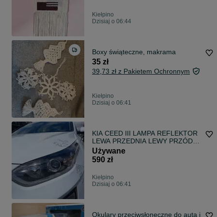
Kiełpino
Dzisiaj o 06:44
Boxy świąteczne, makrama
35 zł
39,73 zł z Pakietem Ochronnym
Kiełpino
Dzisiaj o 06:41
KIA CEED III LAMPA REFLEKTOR
LEWA PRZEDNIA LEWY PRZÓD
EU
Używane
590 zł
Kiełpino
Dzisiaj o 06:41
Okulary przeciwsłoneczne do auta i