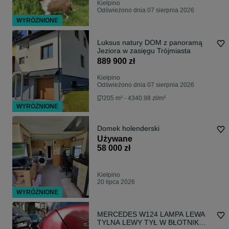
Kiełpino
Odświeżono dnia 07 sierpnia 2026
WYRÓŻNIONE
Luksus natury DOM z panoramą
Jeziora w zasięgu Trójmiasta
889 900 zł
Kiełpino
Odświeżono dnia 07 sierpnia 2026
205 m² - 4340.98 zł/m²
WYRÓŻNIONE
Domek holenderski
Używane
58 000 zł
Kiełpino
20 lipca 2026
WYRÓŻNIONE
MERCEDES W124 LAMPA LEWA
TYLNA LEWY TYŁ W BŁOTNIK