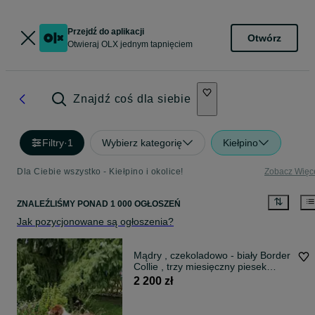
Przejdź do aplikacji
Otwórz
Otwieraj OLX jednym tapnięciem
Znajdź coś dla siebie
Filtry
·
1
Wybierz kategorię
Kiełpino
Dla Ciebie wszystko - Kiełpino i okolice!
Zobacz Więc
ZNALEŹLIŚMY
PONAD
1 000 OGŁOSZEŃ
Jak pozycjonowane są ogłoszenia?
Mądry , czekoladowo - biały Border
Collie , trzy miesięczny piesek
gotowy na zmianę domu .
2 200 zł