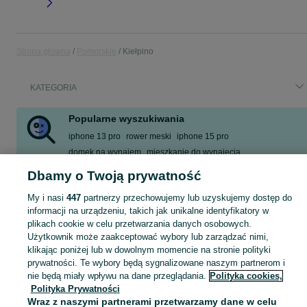
Strona główna
Pomorskie
Kiełpino
KATEGORIA
Popularne wyszukiwania
iphone 13 pro
rower meski
iphone 15 pro
domek na wynajem
mieszkanie do wynajęcia
praca księgowość
belki dachowe
cnc
Dbamy o Twoją prywatność
Zobacz Więcej
My i nasi
447
partnerzy przechowujemy lub uzyskujemy dostęp do
informacji na urządzeniu, takich jak unikalne identyfikatory w
plikach cookie w celu przetwarzania danych osobowych.
Skorzystaj z największego serwisu ogłoszeniowego - Kiełpino i okolice! Kupuj to, czego pragniesz i sprzedawaj to, czego już nie potrzebujesz!
Zobacz Więc
Użytkownik może zaakceptować wybory lub zarządzać nimi,
klikając poniżej lub w dowolnym momencie na stronie polityki
Mapa kategorii
prywatności. Te wybory będą sygnalizowane naszym partnerom i
Mapa miejscowości
nie będą miały wpływu na dane przeglądania.
Polityka cookies,
Polityka Prywatności
Mapa ministron
Wraz z naszymi partnerami przetwarzamy dane w celu