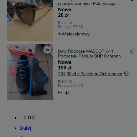
sportów wodnych Polaryzacja
PANTERA
Nowe
20 zł
Kiełpino
Dzisiaj o 06:36
Wielokolorowy
Buty Robocze MASCOT r.44
Podnosek Półbuty BHP Ochronne
S1P
Nowe
190 zł
201,60 zł z Pakietem Ochronnym
Kiełpino
Dzisiaj o 06:23
44
1
z
100
Dalej