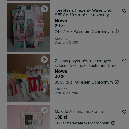
Torebki na Prezenty Walentynki
SERCA 10 szt różne rozmiary
serduszka
Nowe
20 zł
24,67 zł z Pakietem Ochronnym
Kiełpino
Dzisiaj o 07:08
Zestaw przyborów kuchennych
sztućce łyżki noże kuchenne Nowe
33 sztuki
Nowe
30 zł
35,07 zł z Pakietem Ochronnym
Kiełpino
Dzisiaj o 07:06
Makata ścienna, makrama
100 zł
108 zł z Pakietem Ochronnym