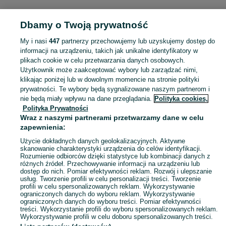
Dbamy o Twoją prywatność
Strona główna
Łódzkie
Karolew
My i nasi
447
partnerzy przechowujemy lub uzyskujemy dostęp do
informacji na urządzeniu, takich jak unikalne identyfikatory w
KATEGORIA
plikach cookie w celu przetwarzania danych osobowych.
Użytkownik może zaakceptować wybory lub zarządzać nimi,
Skorzystaj z największego serwisu ogłoszeniowego - Karolew i okolice! Kupuj to, czego pragniesz i sprzedawaj to, czego już nie potrzebujesz!
Zobacz Więc
klikając poniżej lub w dowolnym momencie na stronie polityki
prywatności. Te wybory będą sygnalizowane naszym partnerom i
nie będą miały wpływu na dane przeglądania.
Polityka cookies,
Mapa kategorii
Polityka Prywatności
Mapa miejscowości
Wraz z naszymi partnerami przetwarzamy dane w celu
zapewnienia:
Mapa ministron
Użycie dokładnych danych geolokalizacyjnych. Aktywne
Popularne wyszukiwania
skanowanie charakterystyki urządzenia do celów identyfikacji.
Rozumienie odbiorców dzięki statystyce lub kombinacji danych z
różnych źródeł. Przechowywanie informacji na urządzeniu lub
dostęp do nich. Pomiar efektywności reklam. Rozwój i ulepszanie
usług. Tworzenie profili w celu personalizacji treści. Tworzenie
profili w celu spersonalizowanych reklam. Wykorzystywanie
ograniczonych danych do wyboru reklam. Wykorzystywanie
ograniczonych danych do wyboru treści. Pomiar efektywności
treści. Wykorzystanie profili do wyboru spersonalizowanych reklam.
Wykorzystywanie profili w celu doboru spersonalizowanych treści.