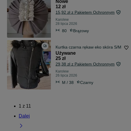
Nowe
12 zł
15,92 zł z Pakietem Ochronnym
Karolew
28 lipca 2026
80
Brązowy
Kurtka czarna rękaw eko skóra S/M
Używane
25 zł
29,38 zł z Pakietem Ochronnym
Karolew
26 lipca 2026
M / 38
Czarny
1
z
11
Dalej