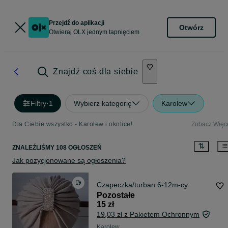
Przejdź do aplikacji
Otwórz
Otwieraj OLX jednym tapnięciem
Znajdź coś dla siebie
Filtry
·
1
Wybierz kategorię
Karolew
Dla Ciebie wszystko - Karolew i okolice!
Zobacz Więc
ZNALEŹLIŚMY 108 OGŁOSZEŃ
Jak pozycjonowane są ogłoszenia?
Czapeczka/turban 6-12m-cy
Pozostałe
15 zł
19,03 zł z Pakietem Ochronnym
Karolew