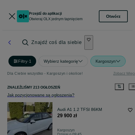
Przejdź do aplikacji
Otwórz
Otwieraj OLX jednym tapnięciem
Znajdź coś dla siebie
Filtry
·
1
Wybierz kategorię
Kargoszyn
Dla Ciebie wszystko - Kargoszyn i okolice!
Zobacz Więc
ZNALEŹLIŚMY 213 OGŁOSZEŃ
Jak pozycjonowane są ogłoszenia?
Audi A1 1.2 TFSI 86KM
29 900 zł
Kargoszyn
Dzisiaj o 09:45