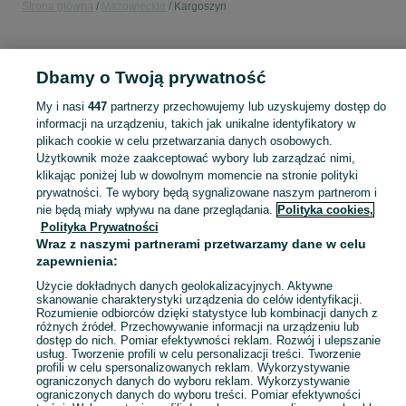
Strona główna
Mazowieckie
Kargoszyn
KATEGORIA
Dbamy o Twoją prywatność
Popularne wyszukiwania
My i nasi
447
partnerzy przechowujemy lub uzyskujemy dostęp do
piasek
informacji na urządzeniu, takich jak unikalne identyfikatory w
plikach cookie w celu przetwarzania danych osobowych.
Użytkownik może zaakceptować wybory lub zarządzać nimi,
Skorzystaj z największego serwisu ogłoszeniowego - Kargoszyn i okolice! Kupuj to, czego pragniesz i sprzedawaj to, czego już nie potrzebujesz!
Zobacz Więc
klikając poniżej lub w dowolnym momencie na stronie polityki
prywatności. Te wybory będą sygnalizowane naszym partnerom i
nie będą miały wpływu na dane przeglądania.
Polityka cookies,
Mapa kategorii
Polityka Prywatności
Mapa miejscowości
Wraz z naszymi partnerami przetwarzamy dane w celu
zapewnienia:
Mapa ministron
Popularne wyszukiwania
Użycie dokładnych danych geolokalizacyjnych. Aktywne
skanowanie charakterystyki urządzenia do celów identyfikacji.
Rozumienie odbiorców dzięki statystyce lub kombinacji danych z
różnych źródeł. Przechowywanie informacji na urządzeniu lub
dostęp do nich. Pomiar efektywności reklam. Rozwój i ulepszanie
usług. Tworzenie profili w celu personalizacji treści. Tworzenie
profili w celu spersonalizowanych reklam. Wykorzystywanie
ograniczonych danych do wyboru reklam. Wykorzystywanie
ograniczonych danych do wyboru treści. Pomiar efektywności