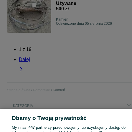
SPORT L320 (05-13)
Używane
500 zł
Kamień
Odświeżono dnia 05 sierpnia 2026
1
z
19
Dalej
Strona główna
Pomorskie
Kamień
KATEGORIA
Dbamy o Twoją prywatność
Popularne wyszukiwania
działka budowlana
zbiory
kfc
My i nasi
447
partnerzy przechowujemy lub uzyskujemy dostęp do