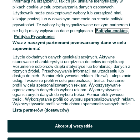
informacji na urządzeniu, takich jak unikalne identyfikatory w
plikach cookie w celu przetwarzania danych osobowych.
Skorzystaj z największego serwisu ogłoszeniowego - Kamień i okolice! Kupuj to, czego pragniesz i sprzedawaj to, czego już nie potrzebujesz!
Zobacz Więc
Użytkownik może zaakceptować wybory lub zarządzać nimi,
klikając poniżej lub w dowolnym momencie na stronie polityki
prywatności. Te wybory będą sygnalizowane naszym partnerom i
Mapa kategorii
nie będą miały wpływu na dane przeglądania.
Polityka cookies,
Mapa miejscowości
Polityka Prywatności
Wraz z naszymi partnerami przetwarzamy dane w celu
Mapa ministron
zapewnienia:
Popularne wyszukiwania
Użycie dokładnych danych geolokalizacyjnych. Aktywne
skanowanie charakterystyki urządzenia do celów identyfikacji.
Rozumienie odbiorców dzięki statystyce lub kombinacji danych z
różnych źródeł. Przechowywanie informacji na urządzeniu lub
dostęp do nich. Pomiar efektywności reklam. Rozwój i ulepszanie
usług. Tworzenie profili w celu personalizacji treści. Tworzenie
profili w celu spersonalizowanych reklam. Wykorzystywanie
ograniczonych danych do wyboru reklam. Wykorzystywanie
ograniczonych danych do wyboru treści. Pomiar efektywności
treści. Wykorzystanie profili do wyboru spersonalizowanych reklam.
Wykorzystywanie profili w celu doboru spersonalizowanych treści.
Lista partnerów (dostawców)
Akceptuj wszystkie