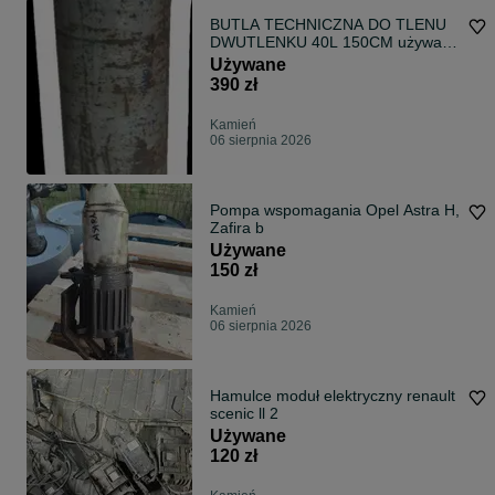
BUTLA TECHNICZNA DO TLENU
DWUTLENKU 40L 150CM używana
pusta 40 litrów 150cm st uzywany
Używane
390 zł
Kamień
06 sierpnia 2026
Pompa wspomagania Opel Astra H,
Zafira b
Używane
150 zł
Kamień
06 sierpnia 2026
Hamulce moduł elektryczny renault
scenic ll 2
Używane
120 zł