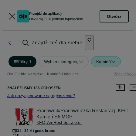
Przejdź do aplikacji
Otwórz
Otwieraj OLX jednym tapnięciem
Znajdź coś dla siebie
Filtry
·
1
Wybierz kategorię
Kamień
Dla Ciebie wszystko - Kamień i okolice!
Zobacz Więc
ZNALEŹLIŚMY 186 OGŁOSZEŃ
Jak pozycjonowane są ogłoszenia?
Pracownik/Pracowniczka Restauracji KFC
Kamień S6 MOP
KFC, AmRest Sp. z o.o.
31 - 32 zł / godz. brutto
Kamień