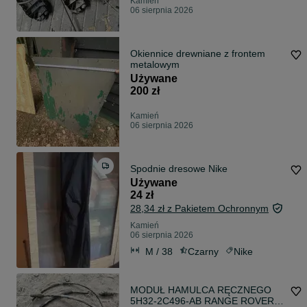
Kamień
06 sierpnia 2026
Okiennice drewniane z frontem
metalowym
Używane
200 zł
Kamień
06 sierpnia 2026
Spodnie dresowe Nike
Używane
24 zł
28,34 zł z Pakietem Ochronnym
Kamień
06 sierpnia 2026
M / 38
Czarny
Nike
MODUŁ HAMULCA RĘCZNEGO
5H32-2C496-AB RANGE ROVER